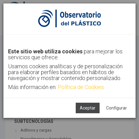
Identifícate
Regístrate
Materiales
Este sitio web utiliza cookies
para mejorar los
servicios que ofrece.
Inicio
Tecnologías
Materiales
Usamos cookies analíticas y de personalización
para elaborar perfiles basados en hábitos de
navegación y mostrar contenido personalizado.
Más información en:
Política de Cookies
TECNOLOGÍAS ASOCIADAS
Materiales
Síntesis
Aceptar
Configurar
SUBTECNOLOGÍAS
Aditivos y cargas
Biopolímeros y degradables