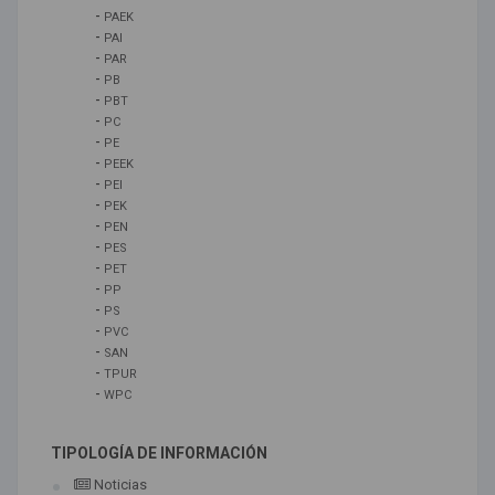
-
PAEK
-
PAI
-
PAR
-
PB
-
PBT
-
PC
-
PE
-
PEEK
-
PEI
-
PEK
-
PEN
-
PES
-
PET
-
PP
-
PS
-
PVC
-
SAN
-
TPUR
-
WPC
TIPOLOGÍA DE INFORMACIÓN
Noticias