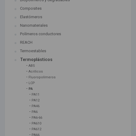
Composites
Elastómeros
Nanomateriales
Polímeros conductores
REACH
Termoestables
Termoplásticos
-
ABS
-
Acrílicos
-
Fluoropolímeros
-
LCP
-
PA
-
PA11
-
PA12
-
PA46
-
PA6
-
PA6-66
-
PA610
-
PA612
-
PA66