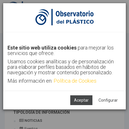
Identifícate
Regístrate
Extrusión
Este sitio web utiliza cookies
para mejorar los
servicios que ofrece.
Inicio
Tecnologías
Extrusión
Usamos cookies analíticas y de personalización
para elaborar perfiles basados en hábitos de
navegación y mostrar contenido personalizado.
Más información en:
Política de Cookies
TECNOLOGÍAS ASOCIADAS
Coextrusión
Extrusión
Aceptar
Configurar
TIPOLOGÍA DE INFORMACIÓN
NOTICIAS
Eventos