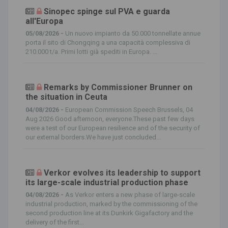
Sinopec spinge sul PVA e guarda
all'Europa
05/08/2026 -
Un nuovo impianto da 50.000 tonnellate annue
porta il sito di Chongqing a una capacità complessiva di
210.000 t/a. Primi lotti già spediti in Europa. ...
Remarks by Commissioner Brunner on
the situation in Ceuta
04/08/2026 -
European Commission Speech Brussels, 04
Aug 2026 Good afternoon, everyone.These past few days
were a test of our European resilience and of the security of
our external borders.We have just concluded...
Verkor evolves its leadership to support
its large-scale industrial production phase
04/08/2026 -
As Verkor enters a new phase of large-scale
industrial production, marked by the commissioning of the
second production line at its Dunkirk Gigafactory and the
delivery of the first...