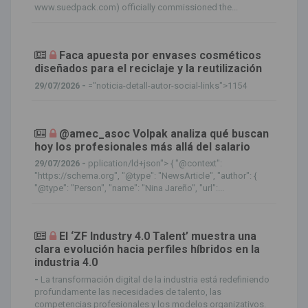
www.suedpack.com) officially commissioned the...
Faca apuesta por envases cosméticos
diseñados para el reciclaje y la reutilización
29/07/2026 -
="noticia-detall-autor-social-links">1154
@amec_asoc Volpak analiza qué buscan
hoy los profesionales más allá del salario
29/07/2026 -
pplication/ld+json"> { "@context":
"https://schema.org", "@type": "NewsArticle", "author": {
"@type": "Person", "name": "Nina Jareño", "url":...
El ‘ZF Industry 4.0 Talent’ muestra una
clara evolución hacia perfiles híbridos en la
industria 4.0
-
La transformación digital de la industria está redefiniendo
profundamente las necesidades de talento, las
competencias profesionales y los modelos organizativos.