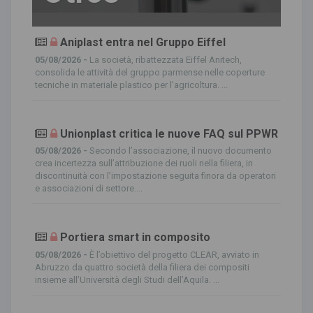
Aniplast entra nel Gruppo Eiffel
05/08/2026 -
La società, ribattezzata Eiffel Anitech,
consolida le attività del gruppo parmense nelle coperture
tecniche in materiale plastico per l’agricoltura. ...
Unionplast critica le nuove FAQ sul PPWR
05/08/2026 -
Secondo l’associazione, il nuovo documento
crea incertezza sull’attribuzione dei ruoli nella filiera, in
discontinuità con l’impostazione seguita finora da operatori
e associazioni di settore....
Portiera smart in composito
05/08/2026 -
È l’obiettivo del progetto CLEAR, avviato in
Abruzzo da quattro società della filiera dei compositi
insieme all’Università degli Studi dell’Aquila. ...