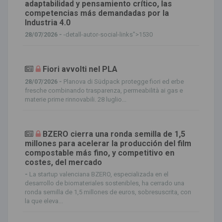
adaptabilidad y pensamiento crítico, las
competencias más demandadas por la
Industria 4.0
28/07/2026 -
-detall-autor-social-links">1530
Fiori avvolti nel PLA
28/07/2026 -
Planova di Südpack protegge fiori ed erbe
fresche combinando trasparenza, permeabilità ai gas e
materie prime rinnovabili. 28 luglio...
BZERO cierra una ronda semilla de 1,5
millones para acelerar la producción del film
compostable más fino, y competitivo en
costes, del mercado
-
La startup valenciana BZERO, especializada en el
desarrollo de biomateriales sostenibles, ha cerrado una
ronda semilla de 1,5 millones de euros, sobresuscrita, con
la que eleva...