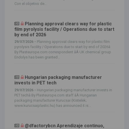
Con el objetivo de...
Planning approval clears way for plastic
film pyrolysis facility / Operations due to start
by end of 2026
29/07/2026 -
Planning approval clears way for plastic film
pyrolysis facility / Operations due to start by end of 2026â
By Plasteurope.com correspondent âÂ UK chemical group
Endolys has been granted...
Hungarian packaging manufacturer
invests in PET tech
29/07/2026 -
Hungarian packaging manufacturer invests in
PET techâ By Plasteurope.com staff âÂ Hungarian
packaging manufacturer Kurucsai (Kistelek;
www.kurucsaiplastic.hu) has announced it is...
@dfactorybcn Aprendizaje continuo,