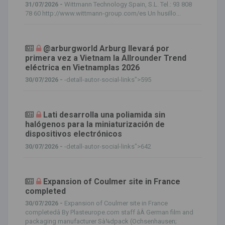
31/07/2026 -
Wittmann Technology Spain, S.L. Tel.: 93 808
78 60 http://www.wittmann-group.com/es Un husillo...
@arburgworld Arburg llevará por
primera vez a Vietnam la Allrounder Trend
eléctrica en Vietnamplas 2026
30/07/2026 -
-detall-autor-social-links">595
Lati desarrolla una poliamida sin
halógenos para la miniaturización de
dispositivos electrónicos
30/07/2026 -
-detall-autor-social-links">642
Expansion of Coulmer site in France
completed
30/07/2026 -
Expansion of Coulmer site in France
completedâ By Plasteurope.com staff âÂ German film and
packaging manufacturer Sà¼dpack (Ochsenhausen;