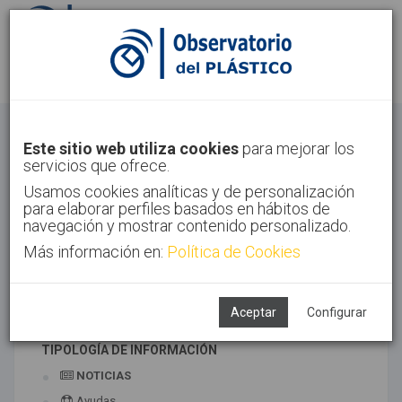
Identifícate
Regístrate
Otros
Este sitio web utiliza cookies
para mejorar los
servicios que ofrece.
Inicio
Sectores
Otros
Usamos cookies analíticas y de personalización
para elaborar perfiles basados en hábitos de
navegación y mostrar contenido personalizado.
Más información en:
Política de Cookies
TECNOLOGÍAS ASOCIADAS
Maquinaria
Semiacabados, diseño y ensayos
Aceptar
Configurar
TIPOLOGÍA DE INFORMACIÓN
NOTICIAS
Ayudas