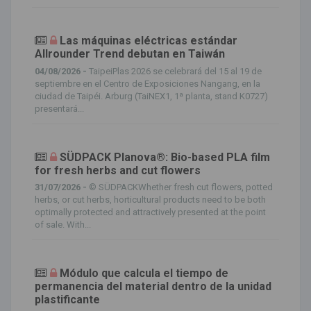
Las máquinas eléctricas estándar
Allrounder Trend debutan en Taiwán
04/08/2026 -
TaipeiPlas 2026 se celebrará del 15 al 19 de
septiembre en el Centro de Exposiciones Nangang, en la
ciudad de Taipéi. Arburg (TaiNEX1, 1ª planta, stand K0727)
presentará...
SÜDPACK Planova®: Bio-based PLA film
for fresh herbs and cut flowers
31/07/2026 -
© SÜDPACKWhether fresh cut flowers, potted
herbs, or cut herbs, horticultural products need to be both
optimally protected and attractively presented at the point
of sale. With...
Módulo que calcula el tiempo de
permanencia del material dentro de la unidad
plastificante