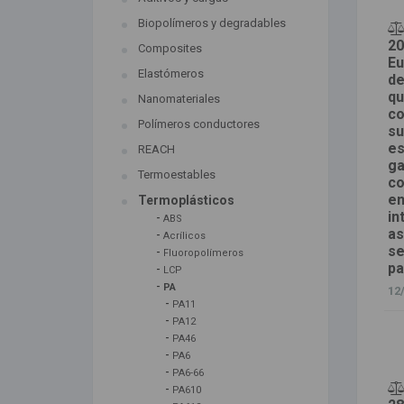
Biopolímeros y degradables
20
Composites
Eu
Elastómeros
de
qu
Nanomateriales
co
Polímeros conductores
su
es
REACH
ga
Termoestables
co
en
Termoplásticos
in
-
ABS
as
-
Acrílicos
se
-
Fluoropolímeros
pa
-
LCP
-
PA
12
-
PA11
-
PA12
-
PA46
-
PA6
-
PA6-66
-
PA610