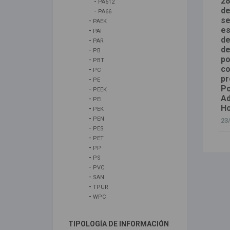
28
-
PA612
de
-
PA66
se
-
PAEK
es
-
PAI
de
-
PAR
de
-
PB
po
-
PBT
co
-
PC
pr
-
PE
Po
-
PEEK
Ad
-
PEI
Ho
-
PEK
-
PEN
23
-
PES
-
PET
-
PP
-
PS
-
PVC
-
SAN
-
TPUR
-
WPC
TIPOLOGÍA DE INFORMACIÓN