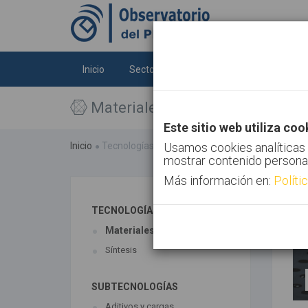
Inicio
Sectores
Tecnologías
Tendenc
Materiales
Este sitio web utiliza coo
Inicio
Tecnologías
Materiales
Usamos cookies analíticas 
mostrar contenido persona
Más información en:
Políti
TECNOLOGÍAS ASOCIADAS
Materiales
Síntesis
SUBTECNOLOGÍAS
Aditivos y cargas