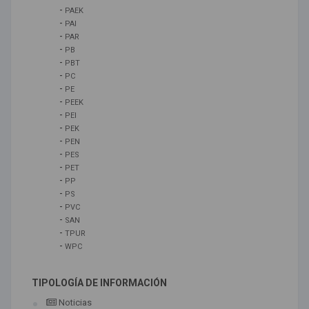
-
PAEK
-
PAI
-
PAR
-
PB
-
PBT
-
PC
-
PE
-
PEEK
-
PEI
-
PEK
-
PEN
-
PES
-
PET
-
PP
-
PS
-
PVC
-
SAN
-
TPUR
-
WPC
TIPOLOGÍA DE INFORMACIÓN
Noticias