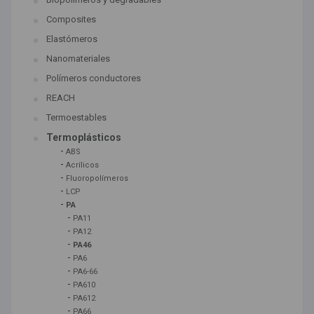
Composites
Elastómeros
Nanomateriales
Polímeros conductores
REACH
Termoestables
Termoplásticos
-
ABS
-
Acrílicos
-
Fluoropolímeros
-
LCP
-
PA
-
PA11
-
PA12
-
PA46
-
PA6
-
PA6-66
-
PA610
-
PA612
-
PA66