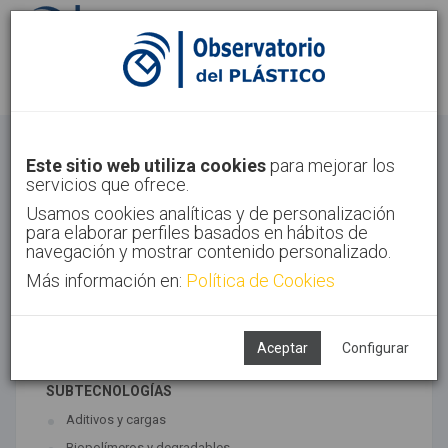
Identifícate
Regístrate
Materiales
Este sitio web utiliza cookies
para mejorar los
servicios que ofrece.
Inicio
Tecnologías
Materiales
Usamos cookies analíticas y de personalización
para elaborar perfiles basados en hábitos de
navegación y mostrar contenido personalizado.
Más información en:
Política de Cookies
TECNOLOGÍAS ASOCIADAS
Materiales
Síntesis
Aceptar
Configurar
SUBTECNOLOGÍAS
Aditivos y cargas
Biopolímeros y degradables