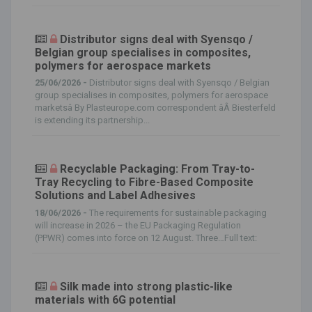
Distributor signs deal with Syensqo /
Belgian group specialises in composites,
polymers for aerospace markets
25/06/2026 -
Distributor signs deal with Syensqo / Belgian
group specialises in composites, polymers for aerospace
marketsâ By Plasteurope.com correspondent âÂ Biesterfeld
is extending its partnership...
Recyclable Packaging: From Tray-to-
Tray Recycling to Fibre-Based Composite
Solutions and Label Adhesives
18/06/2026 -
The requirements for sustainable packaging
will increase in 2026 – the EU Packaging Regulation
(PPWR) comes into force on 12 August. Three…Full text:
Silk made into strong plastic-like
materials with 6G potential