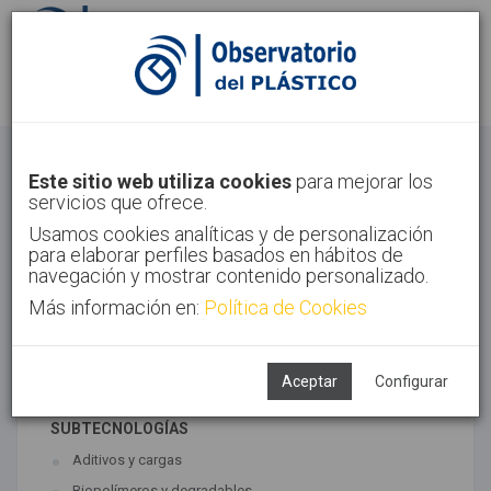
Identifícate
Regístrate
Materiales
Este sitio web utiliza cookies
para mejorar los
servicios que ofrece.
Inicio
Tecnologías
Materiales
Usamos cookies analíticas y de personalización
para elaborar perfiles basados en hábitos de
navegación y mostrar contenido personalizado.
Más información en:
Política de Cookies
TECNOLOGÍAS ASOCIADAS
Materiales
Síntesis
Aceptar
Configurar
SUBTECNOLOGÍAS
Aditivos y cargas
Biopolímeros y degradables