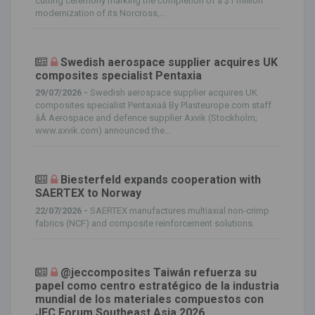
cutting ceremony marking the completion of a $1 million
modernization of its Norcross,...
Swedish aerospace supplier acquires UK
composites specialist Pentaxia
29/07/2026 -
Swedish aerospace supplier acquires UK
composites specialist Pentaxiaâ By Plasteurope.com staff
âÂ Aerospace and defence supplier Axvik (Stockholm;
www.axvik.com) announced the...
Biesterfeld expands cooperation with
SAERTEX to Norway
22/07/2026 -
SAERTEX manufactures multiaxial non-crimp
fabrics (NCF) and composite reinforcement solutions.
@jeccomposites Taiwán refuerza su
papel como centro estratégico de la industria
mundial de los materiales compuestos con
JEC Forum Southeast Asia 2026