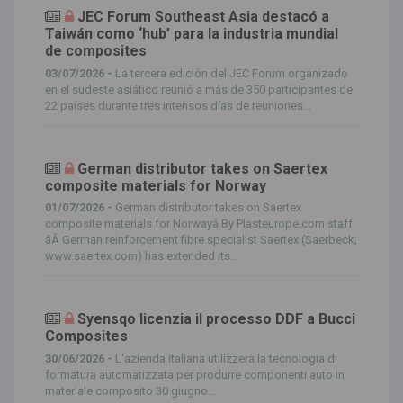
JEC Forum Southeast Asia destacó a
Taiwán como ‘hub’ para la industria mundial
de composites
03/07/2026 -
La tercera edición del JEC Forum organizado
en el sudeste asiático reunió a más de 350 participantes de
22 países durante tres intensos días de reuniones...
German distributor takes on Saertex
composite materials for Norway
01/07/2026 -
German distributor takes on Saertex
composite materials for Norwayâ By Plasteurope.com staff
âÂ German reinforcement fibre specialist Saertex (Saerbeck;
www.saertex.com) has extended its...
Syensqo licenzia il processo DDF a Bucci
Composites
30/06/2026 -
L'azienda italiana utilizzerà la tecnologia di
formatura automatizzata per produrre componenti auto in
materiale composito 30 giugno...