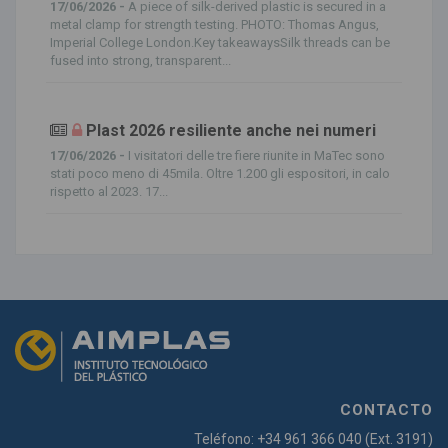
17/06/2026 -
A piece of silk-derived plastic is secured in a
metal clamp for strength testing. PHOTO: Thomas Angus,
Imperial College London.Key takeawaysSilk threads can be
fused into strong, transparent...
Plast 2026 resiliente anche nei numeri
17/06/2026 -
I visitatori delle tre fiere riunite in MaTec sono
stati poco meno di 45mila. Oltre 1.200 gli espositori, in calo
rispetto al 2023. 17...
CONTACTO
Teléfono: +34 961 366 040 (Ext. 3191)