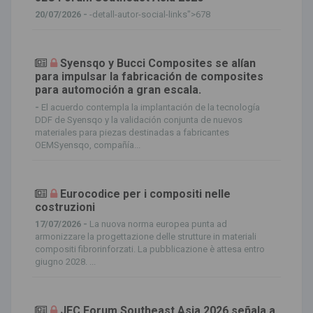
20/07/2026 -
-detall-autor-social-links">678
Syensqo y Bucci Composites se alían
para impulsar la fabricación de composites
para automoción a gran escala.
-
El acuerdo contempla la implantación de la tecnología
DDF de Syensqo y la validación conjunta de nuevos
materiales para piezas destinadas a fabricantes
OEMSyensqo, compañía...
Eurocodice per i compositi nelle
costruzioni
17/07/2026 -
La nuova norma europea punta ad
armonizzare la progettazione delle strutture in materiali
compositi fibrorinforzati. La pubblicazione è attesa entro
giugno 2028. ...
JEC Forum Southeast Asia 2026 señala a