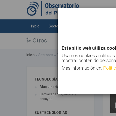
Inicio
Sectores
Tecnologías
Tendenc
Otros
Este sitio web utiliza coo
Inicio
Sectores
Otros
Usamos cookies analíticas 
mostrar contenido persona
Más información en:
Políti
TECNOLOGÍAS ASOCIADAS
Maquinaria
Semiacabados, diseño y
ensayos
SUBTECNOLOGÍAS