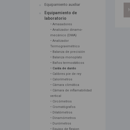
Equipamiento auxiliar
N
Equipamiento de
laboratorio
-
Amasadores
-
Analizador dinamo-
mecánico (DMA)
-
Analizador
Termogravimétrico
-
Balanza de precisión
-
Balanza monoplato
-
Baños termostáticos
-
Caída de dardo
-
Calibres pie de rey
-
Calorímetros
-
Cámara climática
-
Cámara de inflamabilidad
vertical
-
Circómetros
-
Cromatógrafos
-
Dilatómetros
-
Dinamómetros
-
Durómetros
-
Equipo de flexion