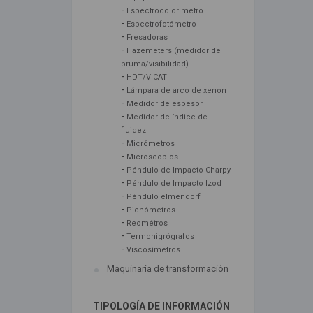
-
Espectrocolorímetro
-
Espectrofotómetro
-
Fresadoras
-
Hazemeters (medidor de
bruma/visibilidad)
-
HDT/VICAT
-
Lámpara de arco de xenon
-
Medidor de espesor
-
Medidor de índice de
fluidez
-
Micrómetros
-
Microscopios
-
Péndulo de Impacto Charpy
-
Péndulo de Impacto Izod
-
Péndulo elmendorf
-
Picnómetros
-
Reométros
-
Termohigrógrafos
-
Viscosímetros
Maquinaria de transformación
TIPOLOGÍA DE INFORMACIÓN