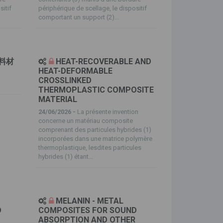
sitif
périphérique de scellage, le dispositif
comportant un support (2)...
料材
HEAT-RECOVERABLE AND
HEAT-DEFORMABLE
CROSSLINKED
THERMOPLASTIC COMPOSITE
MATERIAL
24/06/2026 -
La présente invention
concerne un matériau composite
comprenant des particules hybrides (1)
incorporées dans une matrice polymère
thermoplastique, lesdites particules
hybrides (1) étant...
MELANIN - METAL
D
COMPOSITES FOR SOUND
R
ABSORPTION AND OTHER