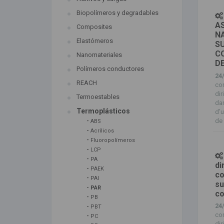
Biopolímeros y degradables
A
Composites
N
Elastómeros
SU
C
Nanomateriales
D
Polímeros conductores
24
REACH
co
dir
Termoestables
dan
Termoplásticos
d’u
-
de 
ABS
-
Acrílicos
-
Fluoropolímeros
-
LCP
-
PA
di
-
PAEK
co
-
PAI
su
-
PAR
co
-
PB
-
24
PBT
co
-
PC
dir