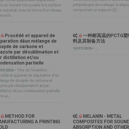
périphérique de scellage, le dispo
s un solvant non polaire à la surface
comportant un support (2)...
n substrat, sous la forme d’un réseau
motifs...
Procédé et appareil de
一种耐高温的PCTG塑
paration dâun mélange de
料及其制备方法
oxyde de carbone et
10/07/2026 -
...
azote par désublimation et
r distillation et/ou
ndensation partielle
/07/2026 -
Titre de l’invention :
cédé et appareil de séparation d’un
lange de dioxyde de carbone et
zote par désublimation et par
tillation et/ou condensation partielle
s un...
METHOD FOR
MELANIN - METAL
ANUFACTURING A PRINTING
COMPOSITES FOR SOUN
OLD
ABSORPTION AND OTHE