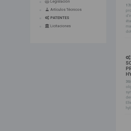
Legislación
17
Artículos Técnicos
pro
d'i
PATENTES
éta
Licitaciones
maî
dot
SO
P
H
30
ol
syn
des
Ell
hyb