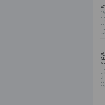
01
pro
the
one
the
sid
MA
G
08
sól
el 
des
pa
de 