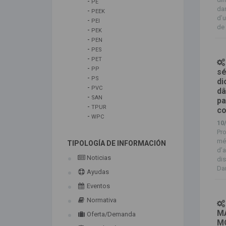
-
PE
dan
-
PEEK
d’u
-
PEI
de 
-
PEK
-
PEN
-
PES
-
PET
-
PP
sé
-
PS
di
-
PVC
dâ
-
SAN
pa
-
TPUR
co
-
WPC
10
Pro
mé
TIPOLOGÍA DE INFORMACIÓN
d’a
Noticias
dis
Dan
Ayudas
Eventos
Normativa
M
Oferta/Demanda
M