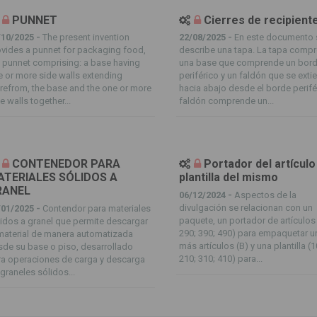
PUNNET
Cierres de recipient
/10/2025 -
The present invention
22/08/2025 -
En este documento 
vides a punnet for packaging food,
describe una tapa. La tapa comp
 punnet comprising: a base having
una base que comprende un bor
 or more side walls extending
periférico y un faldón que se exti
refrom, the base and the one or more
hacia abajo desde el borde perifér
e walls together...
faldón comprende un...
CONTENEDOR PARA
Portador del artículo
TERIALES SÓLIDOS A
plantilla del mismo
RANEL
06/12/2024 -
Aspectos de la
divulgación se relacionan con un
/01/2025 -
Contendor para materiales
paquete, un portador de artículos 
idos a granel que permite descargar
290; 390; 490) para empaquetar u
material de manera automatizada
más artículos (B) y una plantilla (1
de su base o piso, desarrollado
210; 310; 410) para...
ra operaciones de carga y descarga
graneles sólidos...