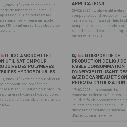
APPLICATIONS
/06/2026 -
L'invention concerne un
cédé de fabrication d'un moule
26/02/2026 -
Lightweight melanin
mpression (40), comprenant les
composite sound protection mate
pes suivantes :- fournir un moule
that are easy to fabricate into fina
tre (10) ayant une surface structurée
components, at reasonable cost, 
ée d'un...
still offer sound protection prope
on par with heavier...
OLIGO-AMORCEUR ET
UN DISPOSITIF DE
N UTILISATION POUR
PRODUCTION DE LIQUIDE 
RODUIRE DES POLYMERES
FAIBLE CONSOMMATION
YBRIDES HYDROSOLUBLES
D'àNERGIE UTILISANT DE
GAZ DE CARNEAU ET SO
/01/2026 -
L’invention a pour objet un
PROCàDà D'UTILISATION
igo-amorceur, son procédé de
thèse et son utilisation pour produire
17/10/2025 -
La présente inventi
 polymères hybrides hydrosolubles.
concerne un dispositif de produc
e a également pour objet un polymère
liquide à faible consommation d'
ride...
utilisant des gaz de carneau. Ce
dispositif comprend un système
d'adsorption à moyenne...