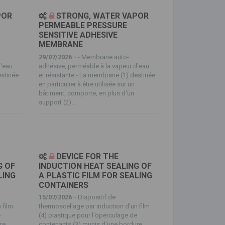
POR
STRONG, WATER VAPOR
PERMEABLE PRESSURE
SENSITIVE ADHESIVE
MEMBRANE
29/07/2026 -
- Membrane auto-
d'eau
adhésive, perméable à la vapeur d'eau
estinée
et résistante.- La membrane (1) destinée
en particulier à être utilisée sur un
bâtiment, comporte, en plus d'un
support (2)...
DEVICE FOR THE
G OF
INDUCTION HEAT SEALING OF
LING
A PLASTIC FILM FOR SEALING
CONTAINERS
15/07/2026 -
Dispositif de
 film
thermoscellage par induction d'un film
e
(4) plastique pour l'operculage de
re
contenants (3) munis d'une bordure