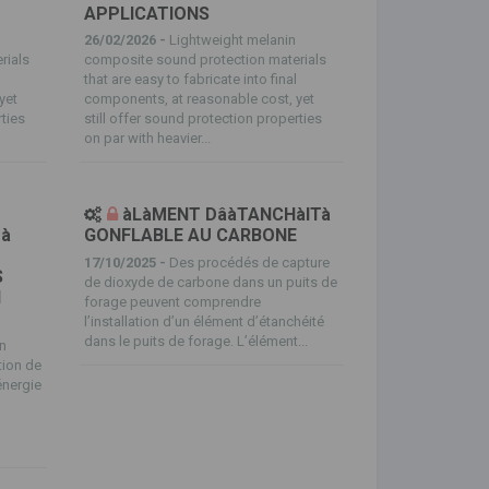
APPLICATIONS
26/02/2026 -
Lightweight melanin
rials
composite sound protection materials
l
that are easy to fabricate into final
yet
components, at reasonable cost, yet
rties
still offer sound protection properties
on par with heavier...
àLàMENT DâàTANCHàITà
à
GONFLABLE AU CARBONE
17/10/2025 -
Des procédés de capture
S
de dioxyde de carbone dans un puits de
N
forage peuvent comprendre
l’installation d’un élément d’étanchéité
dans le puits de forage. L’élément...
on
tion de
énergie