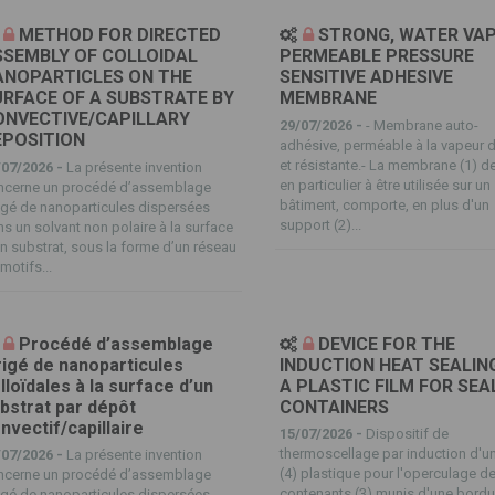
METHOD FOR DIRECTED
STRONG, WATER VA
SSEMBLY OF COLLOIDAL
PERMEABLE PRESSURE
ANOPARTICLES ON THE
SENSITIVE ADHESIVE
RFACE OF A SUBSTRATE BY
MEMBRANE
ONVECTIVE/CAPILLARY
29/07/2026 -
- Membrane auto-
EPOSITION
adhésive, perméable à la vapeur 
et résistante.- La membrane (1) d
/07/2026 -
La présente invention
en particulier à être utilisée sur un
ncerne un procédé d’assemblage
bâtiment, comporte, en plus d'un
igé de nanoparticules dispersées
support (2)...
s un solvant non polaire à la surface
n substrat, sous la forme d’un réseau
motifs...
Procédé d’assemblage
DEVICE FOR THE
rigé de nanoparticules
INDUCTION HEAT SEALIN
lloïdales à la surface d’un
A PLASTIC FILM FOR SEA
bstrat par dépôt
CONTAINERS
nvectif/capillaire
15/07/2026 -
Dispositif de
thermoscellage par induction d'un
/07/2026 -
La présente invention
(4) plastique pour l'operculage d
ncerne un procédé d’assemblage
contenants (3) munis d'une bordu
igé de nanoparticules dispersées