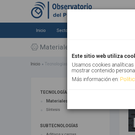
Inicio
Sectores
Tecnologías
Tendenc
Materiales
Este sitio web utiliza coo
Inicio
Tecnologías
Materiales
Usamos cookies analíticas 
mostrar contenido persona
Más información en:
Políti
TECNOLOGÍAS ASOCIADAS
Materiales
Síntesis
SUBTECNOLOGÍAS
Aditivos y cargas