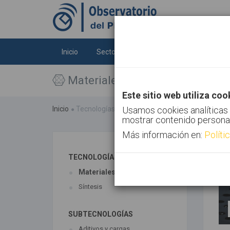
Inicio
Sectores
Tecnologías
Tendenc
Materiales
Este sitio web utiliza coo
Inicio
Tecnologías
Materiales
Usamos cookies analíticas 
mostrar contenido persona
Más información en:
Políti
TECNOLOGÍAS ASOCIADAS
Materiales
Síntesis
SUBTECNOLOGÍAS
Aditivos y cargas