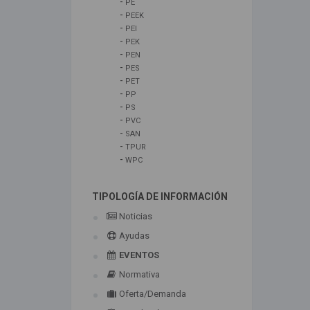
-
PE
-
PEEK
-
PEI
-
PEK
-
PEN
-
PES
-
PET
-
PP
-
PS
-
PVC
-
SAN
-
TPUR
-
WPC
TIPOLOGÍA DE INFORMACIÓN
Noticias
Ayudas
EVENTOS
Normativa
Oferta/Demanda