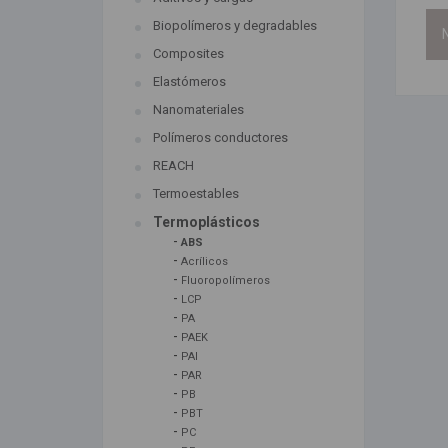
Biopolímeros y degradables
N
Composites
Elastómeros
Nanomateriales
Polímeros conductores
REACH
Termoestables
Termoplásticos
-
ABS
-
Acrílicos
-
Fluoropolímeros
-
LCP
-
PA
-
PAEK
-
PAI
-
PAR
-
PB
-
PBT
-
PC