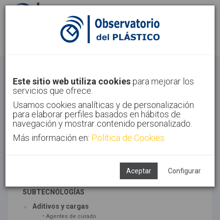
Identifícate
Regístrate
Materiales
Este sitio web utiliza cookies
para mejorar los
servicios que ofrece.
Inicio
Tecnologías
Materiales
Usamos cookies analíticas y de personalización
para elaborar perfiles basados en hábitos de
navegación y mostrar contenido personalizado.
Más información en:
Política de Cookies
TECNOLOGÍAS ASOCIADAS
Materiales
Síntesis
Aceptar
Configurar
SUBTECNOLOGÍAS
Aditivos y cargas
-
Agentes de curado