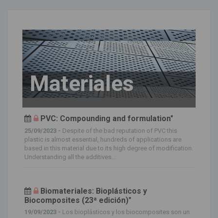
Materiales
PVC: Compounding and formulation"
25/09/2023 -
Despite of the bad reputation of PVC this
plastic is almost essential, hundreds of applications are
based in this material due to its high degree of modification.
Understanding all the additives...
Biomateriales: Bioplásticos y
Biocomposites (23ª edición)"
19/09/2023 -
Los bioplásticos y los biocomposites son un