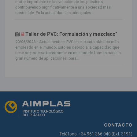
motor importante en la evolución de los plásticos,
contribuyendo significativamente a una sociedad más
sostenible. En la actualidad, las principales...
Taller de PVC: Formulación y mezclado"
20/06/2023 -
Actualmente el PVC es el cuarto plástico más
empleado en el mundo. Esto es debido a la capacidad que
tiene de poderse transformar en multitud de formas para un
gran número de aplicaciones, para...
CONTACTO
Teléfono: +34 961 366 040 (Ext. 3191)