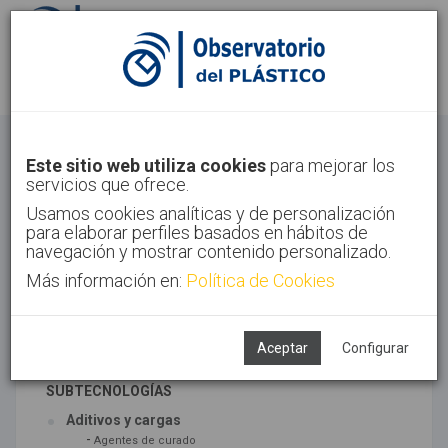
Identifícate
Regístrate
Materiales
Este sitio web utiliza cookies
para mejorar los
servicios que ofrece.
Inicio
Tecnologías
Materiales
Usamos cookies analíticas y de personalización
para elaborar perfiles basados en hábitos de
navegación y mostrar contenido personalizado.
Más información en:
Política de Cookies
TECNOLOGÍAS ASOCIADAS
Materiales
Síntesis
Aceptar
Configurar
SUBTECNOLOGÍAS
Aditivos y cargas
-
Agentes de curado