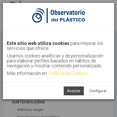
Identifícate
Regístrate
Materiales
Este sitio web utiliza cookies
para mejorar los
servicios que ofrece.
Inicio
Tecnologías
Materiales
Usamos cookies analíticas y de personalización
para elaborar perfiles basados en hábitos de
navegación y mostrar contenido personalizado.
Más información en:
Política de Cookies
TECNOLOGÍAS ASOCIADAS
Materiales
Síntesis
Aceptar
Configurar
SUBTECNOLOGÍAS
Aditivos y cargas
Biopolímeros y degradables