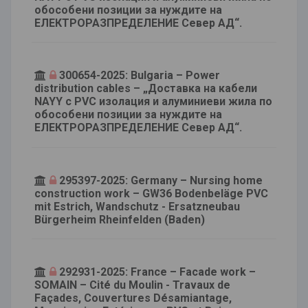
обособени позиции за нуждите на
ЕЛЕКТРОРАЗПРЕДЕЛЕНИЕ Север АД“.
300654-2025: Bulgaria – Power
distribution cables – „Доставка на кабели
NAYY с PVC изолация и алуминиеви жила по
обособени позиции за нуждите на
ЕЛЕКТРОРАЗПРЕДЕЛЕНИЕ Север АД“.
295397-2025: Germany – Nursing home
construction work – GW36 Bodenbeläge PVC
mit Estrich, Wandschutz - Ersatzneubau
Bürgerheim Rheinfelden (Baden)
292931-2025: France – Facade work –
SOMAIN – Cité du Moulin - Travaux de
Façades, Couvertures Désamiantage,