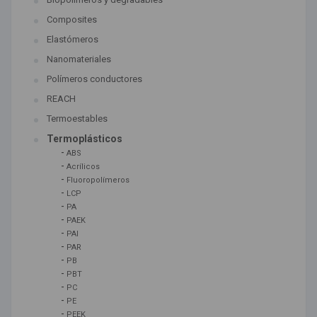
Composites
Elastómeros
Nanomateriales
Polímeros conductores
REACH
Termoestables
Termoplásticos
-
ABS
-
Acrílicos
-
Fluoropolímeros
-
LCP
-
PA
-
PAEK
-
PAI
-
PAR
-
PB
-
PBT
-
PC
-
PE
-
PEEK