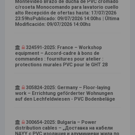
Montevideo Brazo de ducha de PVC cromado
c/roseta Monocomando para lavatorio cuello
alto Recepción de ofertas hasta: 17/07/2026
23:59hsPublicado: 09/07/2026 14:00hs | Última
Modificación: 09/07/2026 14:00hs
324591-2025: France – Workshop
equipment – Accord-cadre à bons de
commandes : fournitures pour atelier :
protections murales PVC pour le GHT 28
305824-2025: Germany – Floor-laying
work – Errichtung geförderter Wohnungen
auf den Lechfeldwiesen - PVC Bodenbeläge
300654-2025: Bulgaria – Power
distribution cables – „Доставка на кабели
NAYY с PVC изолация и алуминиеви жила по