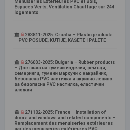
Menuiseries Extérieures PVC et Bois,
Espaces Verts, Ventilation Chauffage sur 244
logements
283811-2025: Croatia – Plastic products
– PVC POSUDE, KUTIJE, KAŠETE I PALETE
276033-2025: Bulgaria – Rubber products
– Доставка на гумени изделия, ремъци,
семеринги, гумени маркучи с накрайник,
безопасна PVC настилка и акрилно лепило
за безопасна PVC настилка, еластични
вложки
271102-2025: France – Installation of
doors and windows and related components –
Remplacement des menuiseries extérieures
par des menuiseries extérieures PVC