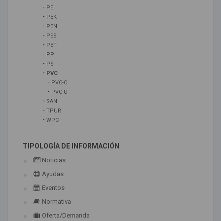
-
PEI
-
PEK
-
PEN
-
PES
-
PET
-
PP
-
PS
-
PVC
-
PVC-C
-
PVC-U
-
SAN
-
TPUR
-
WPC
TIPOLOGÍA DE INFORMACIÓN
Noticias
Ayudas
Eventos
Normativa
Oferta/Demanda