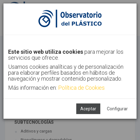
Identifícate
Regístrate
Materiales
Este sitio web utiliza cookies
para mejorar los
servicios que ofrece.
Inicio
Tecnologías
Materiales
Usamos cookies analíticas y de personalización
para elaborar perfiles basados en hábitos de
navegación y mostrar contenido personalizado.
Más información en:
Política de Cookies
TECNOLOGÍAS ASOCIADAS
Materiales
Síntesis
Aceptar
Configurar
SUBTECNOLOGÍAS
Aditivos y cargas
Biopolímeros y degradables