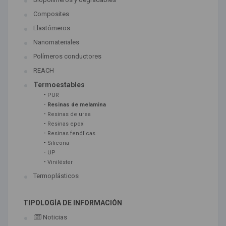
Composites
Elastómeros
Nanomateriales
Polímeros conductores
REACH
Termoestables
-
PUR
-
Resinas de melamina
-
Resinas de urea
-
Resinas epoxi
-
Resinas fenólicas
-
Silicona
-
UP
-
Viniléster
Termoplásticos
TIPOLOGÍA DE INFORMACIÓN
Noticias