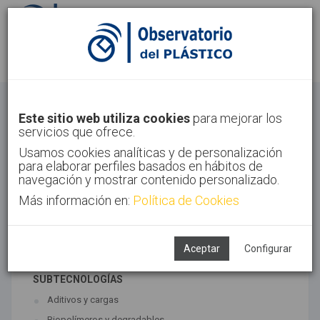
Identifícate
Regístrate
Materiales
Este sitio web utiliza cookies
para mejorar los
servicios que ofrece.
Inicio
Tecnologías
Materiales
Usamos cookies analíticas y de personalización
para elaborar perfiles basados en hábitos de
navegación y mostrar contenido personalizado.
Más información en:
Política de Cookies
TECNOLOGÍAS ASOCIADAS
Materiales
Síntesis
Aceptar
Configurar
SUBTECNOLOGÍAS
Aditivos y cargas
Biopolímeros y degradables