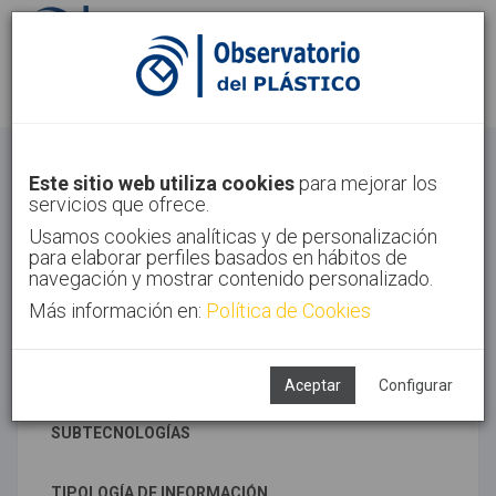
Identifícate
Regístrate
Industria 4.0
Este sitio web utiliza cookies
para mejorar los
servicios que ofrece.
Inicio
Tendencias
Industria 4.0
Usamos cookies analíticas y de personalización
para elaborar perfiles basados en hábitos de
navegación y mostrar contenido personalizado.
Más información en:
Política de Cookies
TECNOLOGÍAS ASOCIADAS
Fabricación aditiva
Industria 4.0
Aceptar
Configurar
SUBTECNOLOGÍAS
TIPOLOGÍA DE INFORMACIÓN