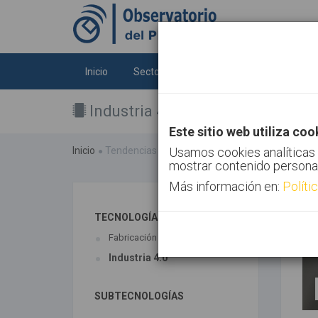
Inicio
Sectores
Tecnologías
Tendenc
Industria 4.0
Este sitio web utiliza coo
Inicio
Tendencias
Industria 4.0
Usamos cookies analíticas 
mostrar contenido persona
Más información en:
Políti
TECNOLOGÍAS ASOCIADAS
Fabricación aditiva
Industria 4.0
SUBTECNOLOGÍAS