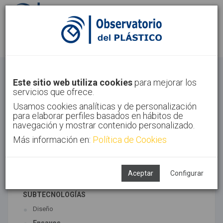
Identifícate
Regístrate
Otros
Este sitio web utiliza cookies
para mejorar los
servicios que ofrece.
Inicio
Sectores
Otros
Usamos cookies analíticas y de personalización
para elaborar perfiles basados en hábitos de
navegación y mostrar contenido personalizado.
Más información en:
Política de Cookies
TECNOLOGÍAS ASOCIADAS
Maquinaria
Semiacabados, diseño y ensayos
Aceptar
Configurar
SUBTECNOLOGÍAS
Diseño