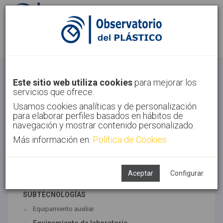
Identifícate
Regístrate
Otros
Este sitio web utiliza cookies
para mejorar los
servicios que ofrece.
Inicio
Sectores
Otros
Usamos cookies analíticas y de personalización
para elaborar perfiles basados en hábitos de
navegación y mostrar contenido personalizado.
Más información en:
Política de Cookies
TECNOLOGÍAS ASOCIADAS
Maquinaria
Semiacabados, diseño y ensayos
Aceptar
Configurar
SUBTECNOLOGÍAS
Equipamiento auxiliar