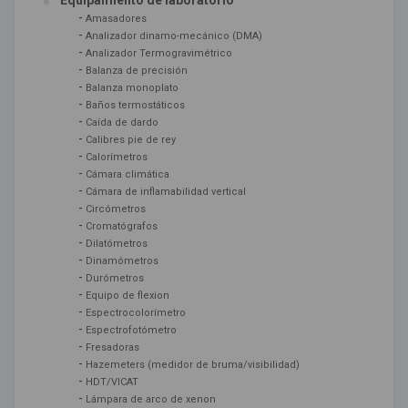
Equipamiento de laboratorio
-
Amasadores
-
Analizador dinamo-mecánico (DMA)
-
Analizador Termogravimétrico
-
Balanza de precisión
-
Balanza monoplato
-
Baños termostáticos
-
Caída de dardo
-
Calibres pie de rey
-
Calorímetros
-
Cámara climática
-
Cámara de inflamabilidad vertical
-
Circómetros
-
Cromatógrafos
-
Dilatómetros
-
Dinamómetros
-
Durómetros
-
Equipo de flexion
-
Espectrocolorímetro
-
Espectrofotómetro
-
Fresadoras
-
Hazemeters (medidor de bruma/visibilidad)
-
HDT/VICAT
-
Lámpara de arco de xenon