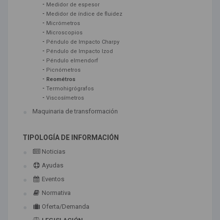
-
Medidor de espesor
-
Medidor de índice de fluidez
-
Micrómetros
-
Microscopios
-
Péndulo de Impacto Charpy
-
Péndulo de Impacto Izod
-
Péndulo elmendorf
-
Picnómetros
-
Reométros
-
Termohigrógrafos
-
Viscosímetros
Maquinaria de transformación
TIPOLOGÍA DE INFORMACIÓN
Noticias
Ayudas
Eventos
Normativa
Oferta/Demanda