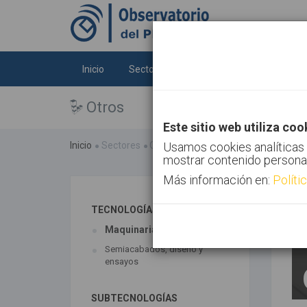
Inicio
Sectores
Tecnologías
Tendenc
Otros
Este sitio web utiliza coo
Inicio
Sectores
Otros
Usamos cookies analíticas 
mostrar contenido persona
Más información en:
Políti
TECNOLOGÍAS ASOCIADAS
Maquinaria
Semiacabados, diseño y
ensayos
SUBTECNOLOGÍAS