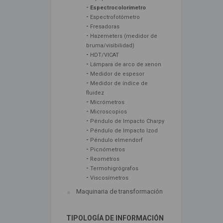
-
Espectrocolorímetro
-
Espectrofotómetro
-
Fresadoras
-
Hazemeters (medidor de
bruma/visibilidad)
-
HDT/VICAT
-
Lámpara de arco de xenon
-
Medidor de espesor
-
Medidor de índice de
fluidez
-
Micrómetros
-
Microscopios
-
Péndulo de Impacto Charpy
-
Péndulo de Impacto Izod
-
Péndulo elmendorf
-
Picnómetros
-
Reométros
-
Termohigrógrafos
-
Viscosímetros
Maquinaria de transformación
TIPOLOGÍA DE INFORMACIÓN