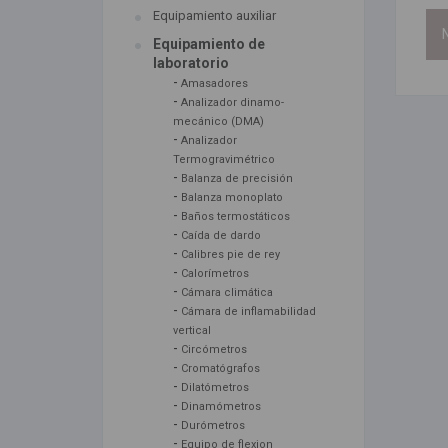
Equipamiento auxiliar
N
Equipamiento de
laboratorio
-
Amasadores
-
Analizador dinamo-
mecánico (DMA)
-
Analizador
Termogravimétrico
-
Balanza de precisión
-
Balanza monoplato
-
Baños termostáticos
-
Caída de dardo
-
Calibres pie de rey
-
Calorímetros
-
Cámara climática
-
Cámara de inflamabilidad
vertical
-
Circómetros
-
Cromatógrafos
-
Dilatómetros
-
Dinamómetros
-
Durómetros
-
Equipo de flexion