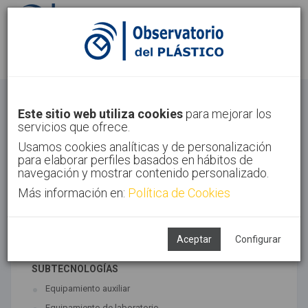
Identifícate
Regístrate
Otros
Este sitio web utiliza cookies
para mejorar los
servicios que ofrece.
Inicio
Sectores
Otros
Usamos cookies analíticas y de personalización
para elaborar perfiles basados en hábitos de
navegación y mostrar contenido personalizado.
Más información en:
Política de Cookies
TECNOLOGÍAS ASOCIADAS
Maquinaria
Semiacabados, diseño y ensayos
Aceptar
Configurar
SUBTECNOLOGÍAS
Equipamiento auxiliar
Equipamiento de laboratorio