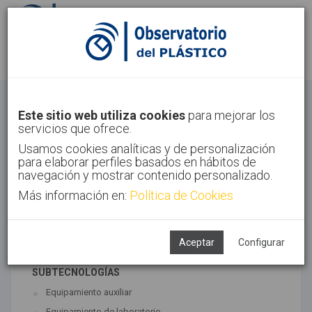
Identifícate
Regístrate
Otros
Este sitio web utiliza cookies
para mejorar los
servicios que ofrece.
Inicio
Sectores
Otros
Usamos cookies analíticas y de personalización
para elaborar perfiles basados en hábitos de
navegación y mostrar contenido personalizado.
Más información en:
Política de Cookies
TECNOLOGÍAS ASOCIADAS
Maquinaria
Semiacabados, diseño y ensayos
Aceptar
Configurar
SUBTECNOLOGÍAS
Equipamiento auxiliar
Equipamiento de laboratorio