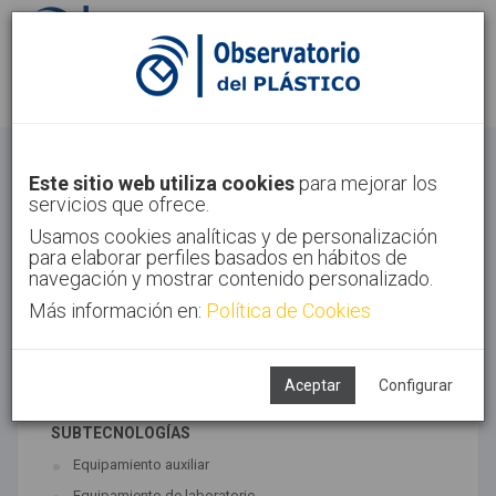
Identifícate
Regístrate
Otros
Este sitio web utiliza cookies
para mejorar los
servicios que ofrece.
Inicio
Sectores
Otros
Usamos cookies analíticas y de personalización
para elaborar perfiles basados en hábitos de
navegación y mostrar contenido personalizado.
Más información en:
Política de Cookies
TECNOLOGÍAS ASOCIADAS
Maquinaria
Semiacabados, diseño y ensayos
Aceptar
Configurar
SUBTECNOLOGÍAS
Equipamiento auxiliar
Equipamiento de laboratorio