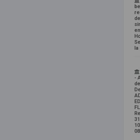
be
re
de
si
en
Ho
Se
la
- 
de
De
AD
ED
FL
Re
31
10
08