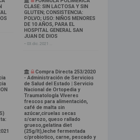
CA
FORMULA POLIMERICA
N
CLASE: SIN LACTOSA Y SIN
TAL
GLUTEN; CONSISTENCIA:
IOS
POLVO; USO: NIÑOS MENORES
DE 10 AÑOS, PARA EL
HOSPITAL GENERAL SAN
JUAN DE DIOS
-
03.dic..2021 ...
Compra Directa 253/2020
cia
- Administración de Servicios
cia
de Salud del Estado | Servicio
ION
Nacional de Ortopedia y
L
Traumatología Víveres
frescos para alimentación,
café de malta sin
S)
azúcar,ciruelas secas
ta:
s/carozo, queso rallado
grueso,gelatina diet
2021
(25g/lt),leche fermentada
c/probiotico, carne, pescado y