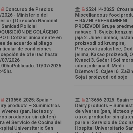
Concurso de Precios
252414-2025: Croatia
/2026 - Ministerio del
Miscellaneous food prod
terior | Dirección Nacional
– RAZNI PREHRAMBENI
 Sanidad Policial
PROIZVODI Grupe predm
DQUISICIÓN DE COLÁGENO
nabave: 1. Svježa konzu
PO II.Cotizar únicamente en
jaja 2. Juhe i umaci, Instan
nea de acuerdo al pliego
proizvodi od krumpira,
rticular de condiciones
Proizvodi zaslastice, Dod
cepción de ofertas hasta:
jelima, Kakao proizvodi, O
/07/2026
Kvasci 3. Šećer i Sol mor
:00hsPublicado: 10/07/2026
sitna jodirana 4. Med i
:45hs
Džemovi 5. Čajevi 6. Začini
Soja i proizvodi od soje
213656-2025: Spain –
213656-2025: Spain 
iry products – Suministros
Dairy products – Suminis
 víveres (pan, lácteos y
de víveres (pan, lácteos 
ros productor sin gluten)
otros productor sin glute
ra el Servicio de Cocina del
para el Servicio de Cocin
spital Universitario San
Hospital Universitario Sa