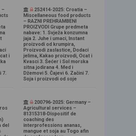
 –
252414-2025: Croatia –
ucts
Miscellaneous food products
– RAZNI PREHRAMBENI
eta
PROIZVODI Grupe predmeta
mna
nabave: 1. Svježa konzumna
t
jaja 2. Juhe i umaci, Instant
proizvodi od krumpira,
aci
Proizvodi zaslastice, Dodaci
cat i
jelima, Kakao proizvodi, Ocat i
ska
Kvasci 3. Šećer i Sol morska
sitna jodirana 4. Med i
 7.
Džemovi 5. Čajevi 6. Začini 7.
Soja i proizvodi od soje
–
200796-2025: Germany –
tros
Agricultural services –
y
81315318-Dispositif de
n)
coaching des
a del
interprofessions ananas,
n
mangue et soja au Togo afin