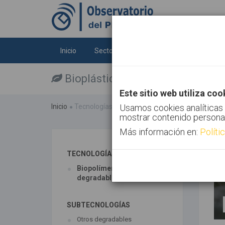
Inicio
Sectores
Tecnologías
Tendenc
Bioplásticos
Este sitio web utiliza coo
Inicio
Tecnologías
Bioplásticos
Usamos cookies analíticas 
mostrar contenido persona
Más información en:
Políti
TECNOLOGÍAS ASOCIADAS
Biopolímeros y
degradables
SUBTECNOLOGÍAS
Otros degradables