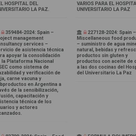
L HOSPITAL DEL
VARIOS PARA EL HOSPIT
IVERSITARIO LA PAZ.
UNIVERSITARIO LA PAZ
359484-2024: Spain –
227128-2024: Spain 
oject management
Miscellaneous food prod
nsultancy services –
– suministro de agua min
rvicio de asistencia técnica
natural, bebidas y refres
ra apoyar la consolidación
productos sin gluten y
 la Plataforma Nacional
productos con aceite de o
SEC como sistema de
a las dos cocinas del Hosp
azabilidad y verificación de
del Universitario La Paz
ja, carne vacuna y
bproductos en Argentina a
avés de la sensibilización,
fusión, capacitación y
istencia técnica de los
uarios y actores
canzados.