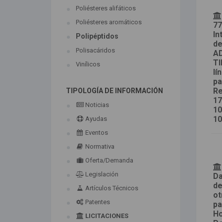
Poliésteres alifáticos
Poliésteres aromáticos
77
In
Polipéptidos
de
Polisacáridos
A
TI
Vinílicos
lí
pa
Re
TIPOLOGÍA DE INFORMACIÓN
17
Noticias
10
10
Ayudas
Eventos
Normativa
Oferta/Demanda
Legislación
Da
de
Artículos Técnicos
ot
Patentes
pa
Ho
LICITACIONES