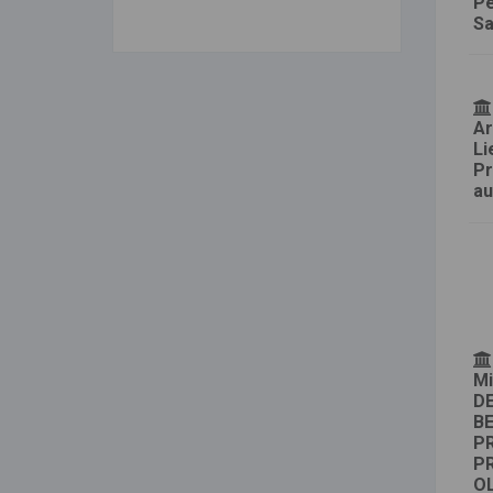
Pe
Sa
Ar
Li
Pr
au
Mi
DE
BE
P
P
OL