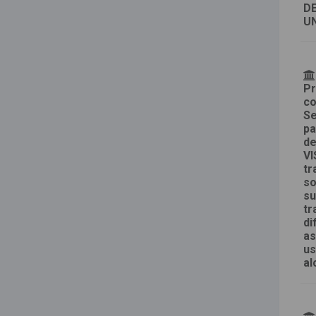
DE
UN
Pr
co
Se
pa
de
VI
tr
so
su
tr
di
as
us
al