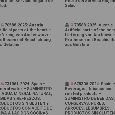
dro del Servicio Riojano de
Pedro del Servicio Riojan
lud.
Salud.
70588-2025: Austria –
70588-2025: Austria 
tificial parts of the heart –
Artificial parts of the hea
eferung von Aortenwurzel-
Lieferung von Aortenwur
othesen mit Beschichtung
Prothesen mit Beschicht
s Gelatine
aus Gelatine
731061-2024: Spain –
675306-2024: Spain 
neral water – SUMINISTRO
Beverages, tobacco and
 AGUA MINERAL NATURAL,
related products –
BIDAS Y REFRESCOS,
SUMINISTRO DE BEBIDAS,
RODUCTOS SIN GLUTEN Y
CONSERVAS, PURES,
RODUCTOS CON ACEITE DE
ARROCES, LEGUMBRES,
IVA A LAS DOS COCINAS
PRODUCTOS SIN GLUTEN