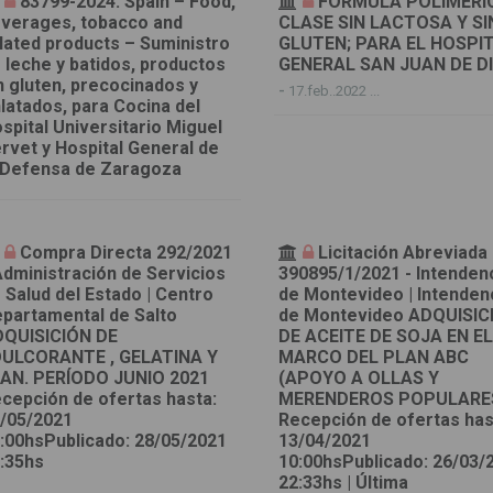
83799-2024: Spain – Food,
FORMULA POLIMERI
verages, tobacco and
CLASE SIN LACTOSA Y SI
lated products – Suministro
GLUTEN; PARA EL HOSPI
 leche y batidos, productos
GENERAL SAN JUAN DE D
n gluten, precocinados y
-
17.feb..2022 ...
latados, para Cocina del
spital Universitario Miguel
rvet y Hospital General de
 Defensa de Zaragoza
Compra Directa 292/2021
Licitación Abreviada
Administración de Servicios
390895/1/2021 - Intenden
 Salud del Estado | Centro
de Montevideo | Intenden
partamental de Salto
de Montevideo ADQUISIC
QUISICIÓN DE
DE ACEITE DE SOJA EN E
ULCORANTE , GELATINA Y
MARCO DEL PLAN ABC
AN. PERÍODO JUNIO 2021
(APOYO A OLLAS Y
cepción de ofertas hasta:
MERENDEROS POPULARE
/05/2021
Recepción de ofertas has
:00hsPublicado: 28/05/2021
13/04/2021
:35hs
10:00hsPublicado: 26/03/
22:33hs | Última