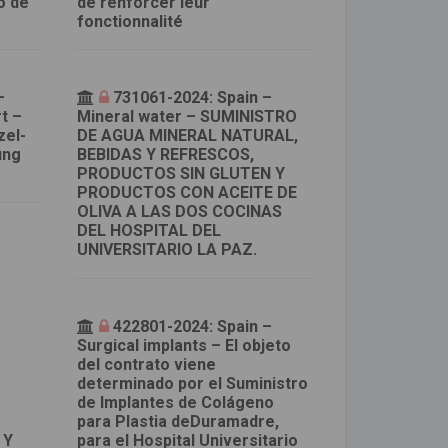
o de
de renforcer leur
fonctionnalité
–
731061-2024: Spain –
rt –
Mineral water – SUMINISTRO
zel-
DE AGUA MINERAL NATURAL,
ung
BEBIDAS Y REFRESCOS,
PRODUCTOS SIN GLUTEN Y
PRODUCTOS CON ACEITE DE
OLIVA A LAS DOS COCINAS
DEL HOSPITAL DEL
UNIVERSITARIO LA PAZ.
–
422801-2024: Spain –
Surgical implants – El objeto
del contrato viene
determinado por el Suministro
de Implantes de Colágeno
para Plastia deDuramadre,
 Y
para el Hospital Universitario