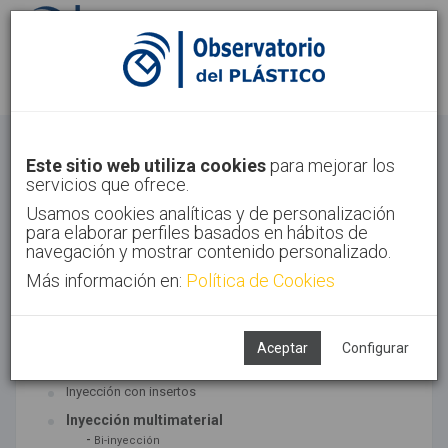
Identifícate
Regístrate
Inyección
Este sitio web utiliza cookies
para mejorar los
servicios que ofrece.
Inicio
Tecnologías
Inyección
Usamos cookies analíticas y de personalización
para elaborar perfiles basados en hábitos de
navegación y mostrar contenido personalizado.
Más información en:
Política de Cookies
TECNOLOGÍAS ASOCIADAS
Inyección
Aceptar
Configurar
SUBTECNOLOGÍAS
Inyección con insertos
Inyección multimaterial
-
Bi-inyección