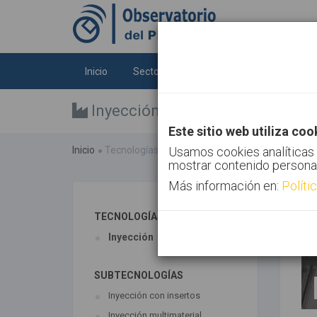
Inicio
Sectores
Tecnologías
Tendenc
Inyección
Este sitio web utiliza coo
Inicio
Tecnologías
Inyección
Usamos cookies analíticas 
mostrar contenido persona
Más información en:
Políti
TECNOLOGÍAS ASOCIADAS
Inyección
SUBTECNOLOGÍAS
Inyección con insertos
Inyección multimaterial