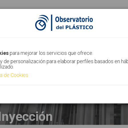
ias
Canal AIMPLAS
Contacto
kies
para mejorar los servicios que ofrece.
y de personalización para elaborar perfiles basados en há
lizado.
ca de Cookies
Inyección