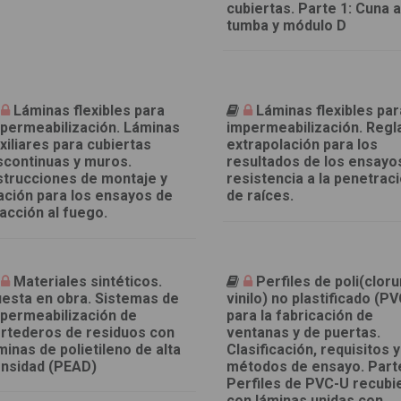
cubiertas. Parte 1: Cuna 
tumba y módulo D
Láminas flexibles para
Láminas flexibles par
permeabilización. Láminas
impermeabilización. Regl
xiliares para cubiertas
extrapolación para los
scontinuas y muros.
resultados de los ensayo
strucciones de montaje y
resistencia a la penetrac
jación para los ensayos de
de raíces.
acción al fuego.
Materiales sintéticos.
Perfiles de poli(clor
esta en obra. Sistemas de
vinilo) no plastificado (P
permeabilización de
para la fabricación de
rtederos de residuos con
ventanas y de puertas.
minas de polietileno de alta
Clasificación, requisitos y
nsidad (PEAD)
métodos de ensayo. Parte
Perfiles de PVC-U recubi
con láminas unidas con