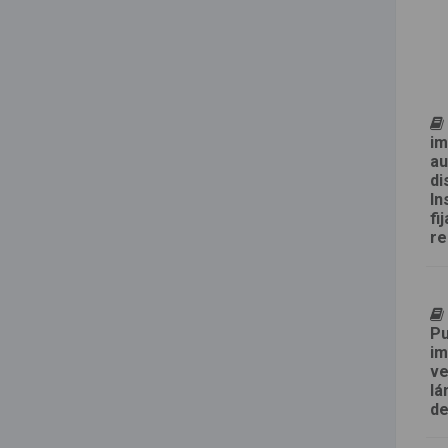
im
au
di
In
fi
re
Pu
im
ve
lá
de