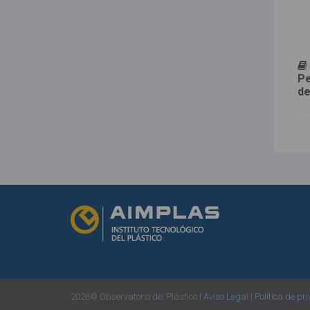
Pe
de
2026© Observatorio del Plástico |
Aviso Legal
|
Política de pr