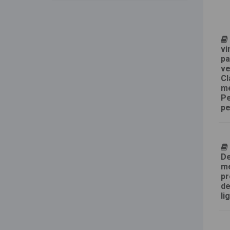
vi
pa
ve
Cl
mé
Pe
pe
De
me
pr
de
li