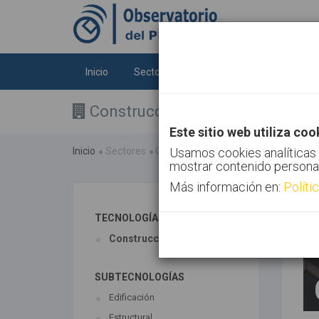
Inicio
Sectores
Tecnologías
Tendenc
Construcción
Este sitio web utiliza coo
Inicio
Sectores
Construcción
Usamos cookies analíticas 
mostrar contenido persona
Más información en:
Políti
TECNOLOGÍAS ASOCIADAS
Construcción
SUBTECNOLOGÍAS
Edificación
Estructural