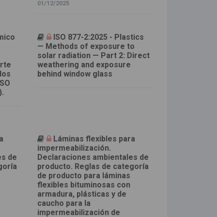
01/12/2025
mico
ISO 877-2:2025 - Plastics
— Methods of exposure to
solar radiation — Part 2: Direct
rte
weathering and exposure
los
behind window glass
ISO
).
a
Láminas flexibles para
impermeabilización.
es de
Declaraciones ambientales de
goría
producto. Reglas de categoría
de producto para láminas
flexibles bituminosas con
armadura, plásticas y de
caucho para la
impermeabilización de