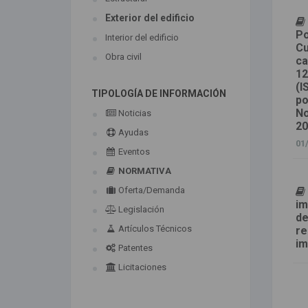
Exterior del edificio
Po
Interior del edificio
Cu
Obra civil
ca
12
(I
TIPOLOGÍA DE INFORMACIÓN
po
No
Noticias
20
Ayudas
01
Eventos
NORMATIVA
Oferta/Demanda
im
Legislación
de
Artículos Técnicos
re
im
Patentes
Licitaciones