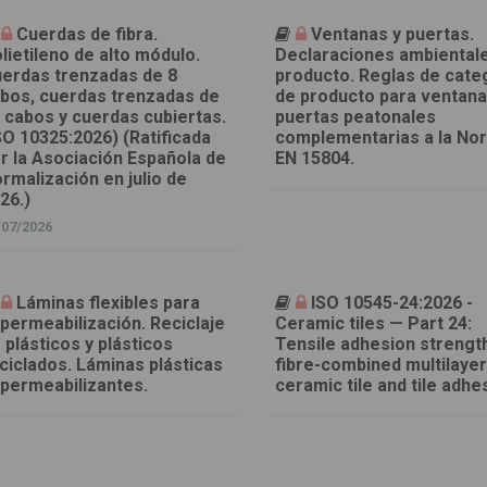
Cuerdas de fibra.
Ventanas y puertas.
lietileno de alto módulo.
Declaraciones ambiental
erdas trenzadas de 8
producto. Reglas de cate
bos, cuerdas trenzadas de
de producto para ventana
 cabos y cuerdas cubiertas.
puertas peatonales
SO 10325:2026) (Ratificada
complementarias a la No
r la Asociación Española de
EN 15804.
rmalización en julio de
26.)
/07/2026
Láminas flexibles para
ISO 10545-24:2026 -
permeabilización. Reciclaje
Ceramic tiles — Part 24:
 plásticos y plásticos
Tensile adhesion strengt
ciclados. Láminas plásticas
fibre-combined multilaye
permeabilizantes.
ceramic tile and tile adhe