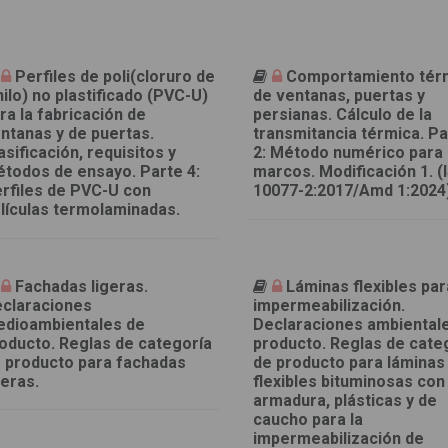
Perfiles de poli(cloruro de
Comportamiento tér
nilo) no plastificado (PVC-U)
de ventanas, puertas y
ra la fabricación de
persianas. Cálculo de la
ntanas y de puertas.
transmitancia térmica. Pa
asificación, requisitos y
2: Método numérico para 
todos de ensayo. Parte 4:
marcos. Modificación 1. (
rfiles de PVC-U con
10077-2:2017/Amd 1:2024
lículas termolaminadas.
Fachadas ligeras.
Láminas flexibles par
claraciones
impermeabilización.
dioambientales de
Declaraciones ambiental
oducto. Reglas de categoría
producto. Reglas de cate
 producto para fachadas
de producto para láminas
geras.
flexibles bituminosas con
armadura, plásticas y de
caucho para la
impermeabilización de