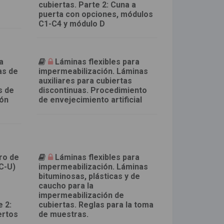
a
cubiertas. Parte 2: Cuna a
puerta con opciones, módulos
C1-C4 y módulo D
a
Láminas flexibles para
as de
impermeabilización. Láminas
auxiliares para cubiertas
s de
discontinuas. Procedimiento
ión
de envejecimiento artificial
uro de
Láminas flexibles para
VC-U)
impermeabilización. Láminas
bituminosas, plásticas y de
caucho para la
impermeabilización de
 2:
cubiertas. Reglas para la toma
ertos
de muestras.