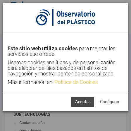
Identifícate
Regístrate
Economía Circular
Este sitio web utiliza cookies
para mejorar los
servicios que ofrece.
Inicio
Tendencias
Economía Circular
Usamos cookies analíticas y de personalización
para elaborar perfiles basados en hábitos de
navegación y mostrar contenido personalizado.
Más información en:
Política de Cookies
TECNOLOGÍAS ASOCIADAS
Medio ambiente
Reciclado
Aceptar
Configurar
SUBTECNOLOGÍAS
Contaminación
Degradación