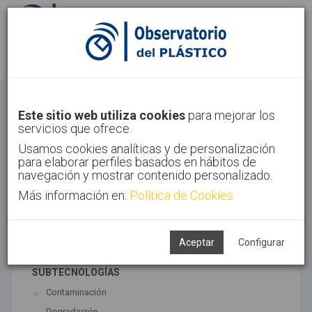
Identifícate
Regístrate
Economía Circular
Este sitio web utiliza cookies
para mejorar los
servicios que ofrece.
Inicio
Tendencias
Economía Circular
Usamos cookies analíticas y de personalización
para elaborar perfiles basados en hábitos de
navegación y mostrar contenido personalizado.
Más información en:
Política de Cookies
TECNOLOGÍAS ASOCIADAS
Medio ambiente
Reciclado
Aceptar
Configurar
SUBTECNOLOGÍAS
Contaminación
Degradación