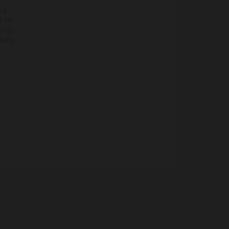
es
r lo
ación
rado