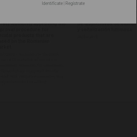
nister for the Environment
uniformes relativas a la
Identifícate
|
Regístrate
d Forestry and the
homologación de tractor
esident of the National
agrícolas o forestales po
nitary Veterinary and Food
que se refiere a la instal
fety Authority approving the
de dispositivos de alumb
proval procedure for
y señalización luminosa
ocidal products that are
30/09/2010
aced on the Romanian
rket
/01/2022 -
According to the ECHA
dance Documents, effective risk
nagement measures for consumers
 those that are integrated into the
duct. Risk mitigation measures may
implemented by changing...