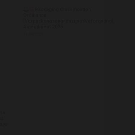
Packaging Classification
Ordinance
[Verpackungsabgrenzungsverordnung],
Amendment 2025
11/08/2025
 la
as
ropa