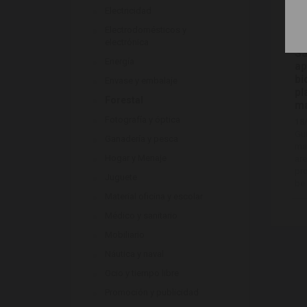
Mi
Electricidad
an
Pr
Electrodomésticos y
Sa
electrónica
Sa
Energía
ap
bi
Envase y embalaje
pl
Forestal
ma
Fotografía y óptica
18
Gui
Ganadería y pesca
ma
Hogar y Menaje
are
pro
Juguete
be 
Material oficina y escolar
Médico y sanitario
Mobiliario
Náutica y naval
Ocio y tiempo libre
Promoción y publicidad