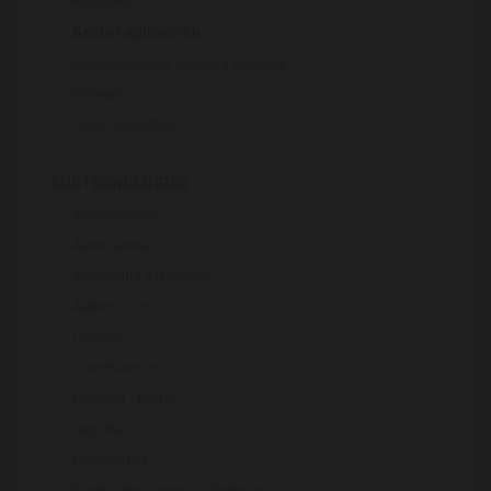
Reciclado
Sector aplicación
Semiacabados, diseño y ensayos
Síntesis
Zona geográfica
SUBTECNOLOGÍAS
Aeroespacial
Aeronáutica
Agricultura y jardinería
Automoción
Calzado
Construcción
Defensa - Militar
Deporte
Electricidad
Electrodomésticos y electrónica