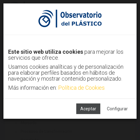
Identifícate
Regístrate
Legislación del sector plástico
Este sitio web utiliza cookies
para mejorar los
servicios que ofrece.
Inicio
Tendencias
Legislación del sector plástico
Usamos cookies analíticas y de personalización
para elaborar perfiles basados en hábitos de
navegación y mostrar contenido personalizado.
Más información en:
Política de Cookies
TECNOLOGÍAS ASOCIADAS
Maquinaria
Materiales
Aceptar
Configurar
Medio ambiente
Mercado
Procesos de transformación