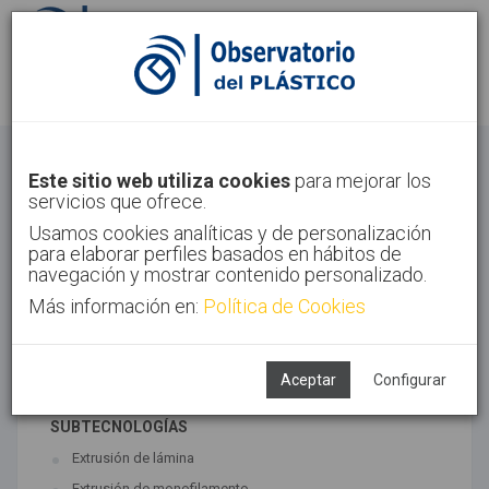
Identifícate
Regístrate
Extrusión
Este sitio web utiliza cookies
para mejorar los
servicios que ofrece.
Inicio
Tecnologías
Extrusión
Usamos cookies analíticas y de personalización
para elaborar perfiles basados en hábitos de
navegación y mostrar contenido personalizado.
Más información en:
Política de Cookies
TECNOLOGÍAS ASOCIADAS
Coextrusión
Extrusión
Aceptar
Configurar
SUBTECNOLOGÍAS
Extrusión de lámina
Extrusión de monofilamento