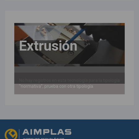
Extrusión
No hay registros en esta tecnología para la tipología
"normativa", prueba con otra tipología.