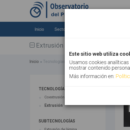
Inicio
Sectores
Tecnologías
Tendenc
Extrusión
Este sitio web utiliza coo
Inicio
Tecnologías
Extrusión
Usamos cookies analíticas 
mostrar contenido persona
Más información en:
Políti
TECNOLOGÍAS ASOCIADAS
Coextrusión
Extrusión
SUBTECNOLOGÍAS
Extrusión de lámina