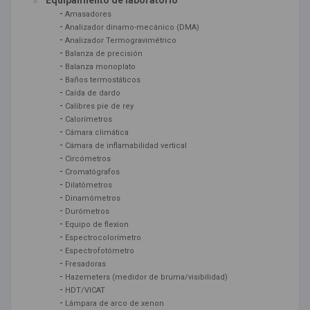
Equipamiento de laboratorio
-
Amasadores
-
Analizador dinamo-mecánico (DMA)
-
Analizador Termogravimétrico
-
Balanza de precisión
-
Balanza monoplato
-
Baños termostáticos
-
Caída de dardo
-
Calibres pie de rey
-
Calorímetros
-
Cámara climática
-
Cámara de inflamabilidad vertical
-
Circómetros
-
Cromatógrafos
-
Dilatómetros
-
Dinamómetros
-
Durómetros
-
Equipo de flexion
-
Espectrocolorímetro
-
Espectrofotómetro
-
Fresadoras
-
Hazemeters (medidor de bruma/visibilidad)
-
HDT/VICAT
-
Lámpara de arco de xenon