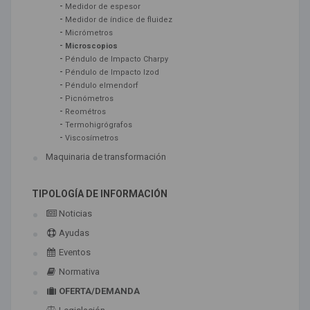
-
Medidor de espesor
-
Medidor de índice de fluidez
-
Micrómetros
-
Microscopios
-
Péndulo de Impacto Charpy
-
Péndulo de Impacto Izod
-
Péndulo elmendorf
-
Picnómetros
-
Reométros
-
Termohigrógrafos
-
Viscosímetros
Maquinaria de transformación
TIPOLOGÍA DE INFORMACIÓN
Noticias
Ayudas
Eventos
Normativa
OFERTA/DEMANDA