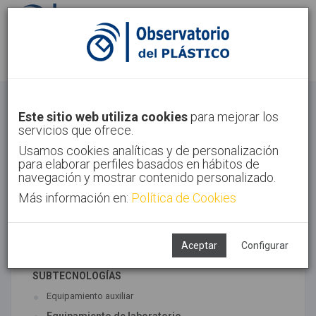
Identifícate
Regístrate
Otros
Este sitio web utiliza cookies
para mejorar los
servicios que ofrece.
Inicio
Sectores
Otros
Usamos cookies analíticas y de personalización
para elaborar perfiles basados en hábitos de
navegación y mostrar contenido personalizado.
Más información en:
Política de Cookies
TECNOLOGÍAS ASOCIADAS
Maquinaria
Semiacabados, diseño y ensayos
Aceptar
Configurar
SUBTECNOLOGÍAS
Equipamiento auxiliar