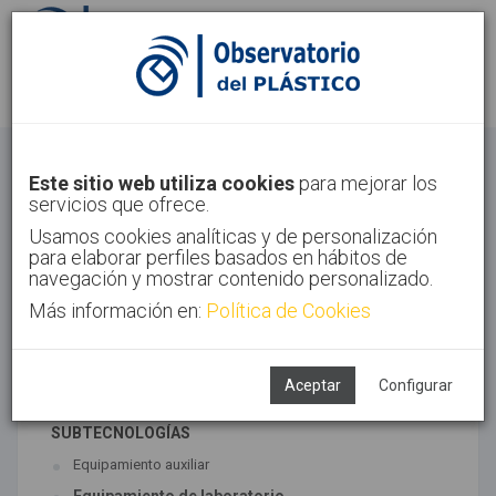
Identifícate
Regístrate
Otros
Este sitio web utiliza cookies
para mejorar los
servicios que ofrece.
Inicio
Sectores
Otros
Usamos cookies analíticas y de personalización
para elaborar perfiles basados en hábitos de
navegación y mostrar contenido personalizado.
Más información en:
Política de Cookies
TECNOLOGÍAS ASOCIADAS
Maquinaria
Semiacabados, diseño y ensayos
Aceptar
Configurar
SUBTECNOLOGÍAS
Equipamiento auxiliar