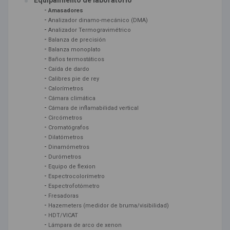
Equipamiento de laboratorio
-
Amasadores
-
Analizador dinamo-mecánico (DMA)
-
Analizador Termogravimétrico
-
Balanza de precisión
-
Balanza monoplato
-
Baños termostáticos
-
Caída de dardo
-
Calibres pie de rey
-
Calorímetros
-
Cámara climática
-
Cámara de inflamabilidad vertical
-
Circómetros
-
Cromatógrafos
-
Dilatómetros
-
Dinamómetros
-
Durómetros
-
Equipo de flexion
-
Espectrocolorímetro
-
Espectrofotómetro
-
Fresadoras
-
Hazemeters (medidor de bruma/visibilidad)
-
HDT/VICAT
-
Lámpara de arco de xenon