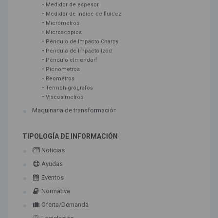
-
Medidor de espesor
-
Medidor de índice de fluidez
-
Micrómetros
-
Microscopios
-
Péndulo de Impacto Charpy
-
Péndulo de Impacto Izod
-
Péndulo elmendorf
-
Picnómetros
-
Reométros
-
Termohigrógrafos
-
Viscosímetros
Maquinaria de transformación
TIPOLOGÍA DE INFORMACIÓN
Noticias
Ayudas
Eventos
Normativa
Oferta/Demanda