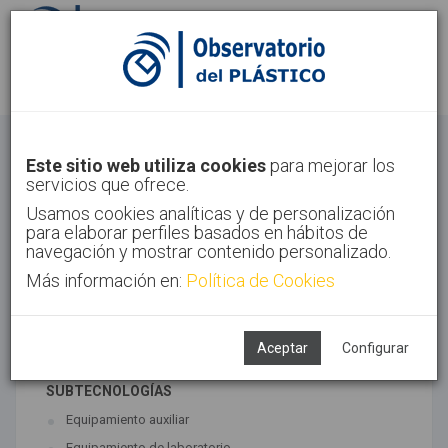
Identifícate
Regístrate
Otros
Este sitio web utiliza cookies
para mejorar los
servicios que ofrece.
Inicio
Sectores
Otros
Usamos cookies analíticas y de personalización
para elaborar perfiles basados en hábitos de
navegación y mostrar contenido personalizado.
Más información en:
Política de Cookies
TECNOLOGÍAS ASOCIADAS
Maquinaria
Semiacabados, diseño y ensayos
Aceptar
Configurar
SUBTECNOLOGÍAS
Equipamiento auxiliar
Equipamiento de laboratorio