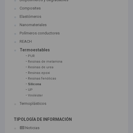
Composites
Elastómeros
Nanomateriales
Polímeros conductores
REACH
Termoestables
-
PUR
-
Resinas de melamina
-
Resinas de urea
-
Resinas epoxi
-
Resinas fenólicas
-
Silicona
-
UP
-
Viniléster
Termoplásticos
TIPOLOGÍA DE INFORMACIÓN
Noticias