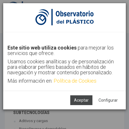
Identifícate
Regístrate
Materiales
Este sitio web utiliza cookies
para mejorar los
servicios que ofrece.
Inicio
Tecnologías
Materiales
Usamos cookies analíticas y de personalización
para elaborar perfiles basados en hábitos de
navegación y mostrar contenido personalizado.
Más información en:
Política de Cookies
TECNOLOGÍAS ASOCIADAS
Materiales
Síntesis
Aceptar
Configurar
SUBTECNOLOGÍAS
Aditivos y cargas
Biopolímeros y degradables