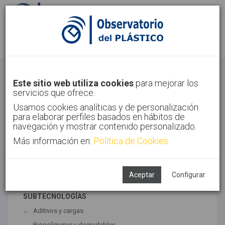
Identifícate
Regístrate
Materiales
Este sitio web utiliza cookies
para mejorar los
servicios que ofrece.
Inicio
Tecnologías
Materiales
Usamos cookies analíticas y de personalización
para elaborar perfiles basados en hábitos de
navegación y mostrar contenido personalizado.
Más información en:
Política de Cookies
TECNOLOGÍAS ASOCIADAS
Materiales
Síntesis
Aceptar
Configurar
SUBTECNOLOGÍAS
Aditivos y cargas
Biopolímeros y degradables