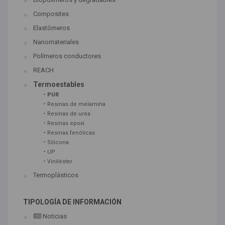
Composites
Elastómeros
Nanomateriales
Polímeros conductores
REACH
Termoestables
-
PUR
-
Resinas de melamina
-
Resinas de urea
-
Resinas epoxi
-
Resinas fenólicas
-
Silicona
-
UP
-
Viniléster
Termoplásticos
TIPOLOGÍA DE INFORMACIÓN
Noticias