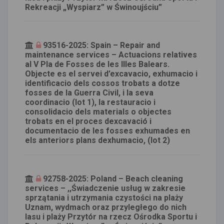
Rekreacji „Wyspiarz” w Świnoujściu”
93516-2025: Spain – Repair and
maintenance services – Actuacions relatives
al V Pla de Fosses de les Illes Balears.
Objecte es el servei d’excavacio, exhumacio i
identificacio dels cossos trobats a dotze
fosses de la Guerra Civil, i la seva
coordinacio (lot 1), la restauracio i
consolidacio dels materials o objectes
trobats en el proces dexcavació i
documentacio de les fosses exhumades en
els anteriors plans dexhumacio, (lot 2)
92758-2025: Poland – Beach cleaning
services – ,,Świadczenie usług w zakresie
sprzątania i utrzymania czystości na plaży
Uznam, wydmach oraz przyległego do nich
lasu i plaży Przytór na rzecz Ośrodka Sportu i