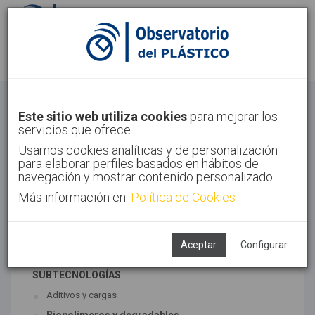
Identifícate
Regístrate
Materiales
Este sitio web utiliza cookies
para mejorar los
servicios que ofrece.
Inicio
Tecnologías
Materiales
Usamos cookies analíticas y de personalización
para elaborar perfiles basados en hábitos de
navegación y mostrar contenido personalizado.
Más información en:
Política de Cookies
TECNOLOGÍAS ASOCIADAS
Materiales
Síntesis
Aceptar
Configurar
SUBTECNOLOGÍAS
Aditivos y cargas