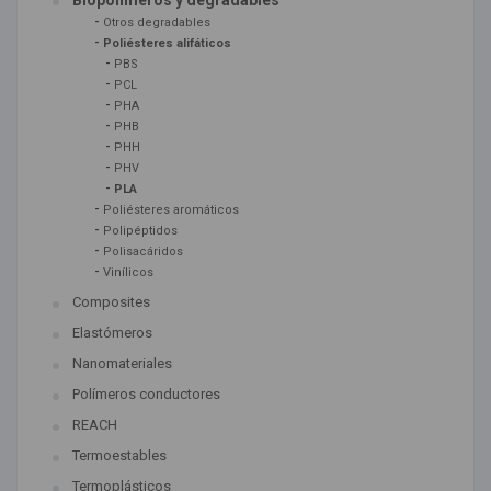
Biopolímeros y degradables
-
Otros degradables
-
Poliésteres alifáticos
-
PBS
-
PCL
-
PHA
-
PHB
-
PHH
-
PHV
-
PLA
-
Poliésteres aromáticos
-
Polipéptidos
-
Polisacáridos
-
Vinílicos
Composites
Elastómeros
Nanomateriales
Polímeros conductores
REACH
Termoestables
Termoplásticos