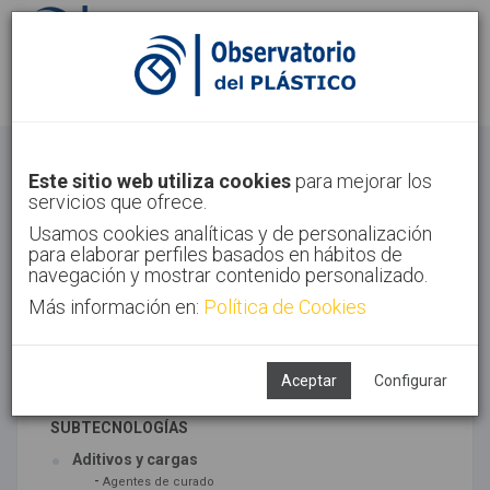
Identifícate
Regístrate
Materiales
Este sitio web utiliza cookies
para mejorar los
servicios que ofrece.
Inicio
Tecnologías
Materiales
Usamos cookies analíticas y de personalización
para elaborar perfiles basados en hábitos de
navegación y mostrar contenido personalizado.
Más información en:
Política de Cookies
TECNOLOGÍAS ASOCIADAS
Materiales
Síntesis
Aceptar
Configurar
SUBTECNOLOGÍAS
Aditivos y cargas
-
Agentes de curado