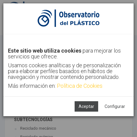
Identifícate
Regístrate
Economía Circular
Este sitio web utiliza cookies
para mejorar los
servicios que ofrece.
Inicio
Tendencias
Economía Circular
Usamos cookies analíticas y de personalización
para elaborar perfiles basados en hábitos de
navegación y mostrar contenido personalizado.
Más información en:
Política de Cookies
TECNOLOGÍAS ASOCIADAS
Medio ambiente
Reciclado
Aceptar
Configurar
SUBTECNOLOGÍAS
Reciclado mecánico
Reciclado químico