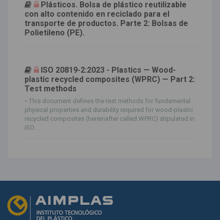
Plásticos. Bolsa de plástico reutilizable
con alto contenido en reciclado para el
transporte de productos. Parte 2: Bolsas de
Polietileno (PE).
ISO 20819-2:2023 - Plastics — Wood-
plastic recycled composites (WPRC) — Part 2:
Test methods
-
This document defines the test methods for fundamental
physical properties and durability required for wood-plastic
recycled composites (hereinafter called WPRC) stipulated in
ISO...