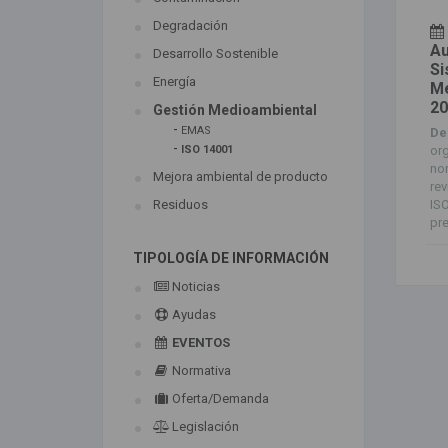
Degradación
Au
Desarrollo Sostenible
Si
Energía
Me
20
Gestión Medioambiental
-
EMAS
De
-
org
ISO 14001
nor
Mejora ambiental de producto
rev
ISO
Residuos
pre
TIPOLOGÍA DE INFORMACIÓN
Noticias
Ayudas
EVENTOS
Normativa
Oferta/Demanda
Legislación