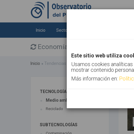
Inicio
Sectores
Tecnologías
Tendenc
Economía Circular
Este sitio web utiliza coo
Inicio
Tendencias
Economía Circular
Usamos cookies analíticas 
mostrar contenido persona
Más información en:
Políti
TECNOLOGÍAS ASOCIADAS
Medio ambiente
Reciclado
SUBTECNOLOGÍAS
Contaminación