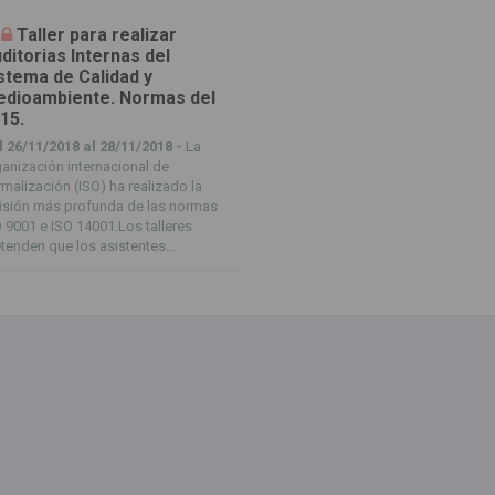
Taller para realizar
ditorias Internas del
stema de Calidad y
dioambiente. Normas del
15.
l 26/11/2018 al 28/11/2018 -
La
anización internacional de
malización (ISO) ha realizado la
isión más profunda de las normas
 9001 e ISO 14001.Los talleres
tenden que los asistentes...