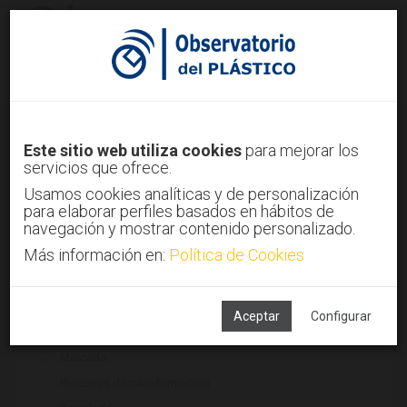
Identifícate
Regístrate
Legislación del sector plástico
Este sitio web utiliza cookies
para mejorar los
servicios que ofrece.
Inicio
Tendencias
Legislación del sector plástico
Usamos cookies analíticas y de personalización
para elaborar perfiles basados en hábitos de
navegación y mostrar contenido personalizado.
Más información en:
Política de Cookies
TECNOLOGÍAS ASOCIADAS
Maquinaria
Materiales
Aceptar
Configurar
Medio ambiente
Mercado
Procesos de transformación