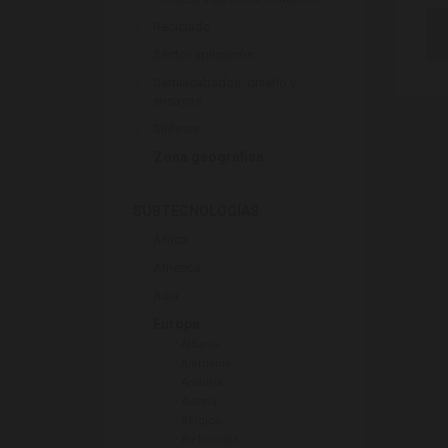
Reciclado
N
Sector aplicación
Semiacabados, diseño y
ensayos
Síntesis
Zona geográfica
SUBTECNOLOGÍAS
África
América
Asia
Europa
-
Albania
-
Alemania
-
Andorra
-
Austria
-
Bélgica
-
Bielorrusia