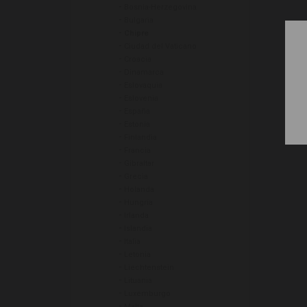
-
Bosnia-Herzegovina
-
Bulgaria
-
Chipre
-
Ciudad del Vaticano
-
Croacia
-
Dinamarca
-
Eslovaquia
-
Eslovenia
-
España
-
Estonia
-
Finlandia
-
Francia
-
Gibraltar
-
Grecia
-
Holanda
-
Hungría
-
Irlanda
-
Islandia
-
Italia
-
Letonia
-
Liechtenstein
-
Lituania
-
Luxemburgo
-
Malta