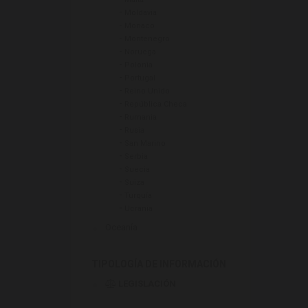
-
Moldavia
-
Monaco
-
Montenegro
-
Noruega
-
Polonia
-
Portugal
-
Reino Unido
-
República Checa
-
Rumania
-
Rusia
-
San Marino
-
Serbia
-
Suecia
-
Suiza
-
Turquía
-
Ucrania
Oceanía
TIPOLOGÍA DE INFORMACIÓN
LEGISLACIÓN