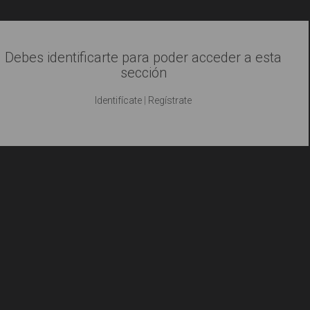
Debes identificarte para poder acceder a esta
sección
Identifícate
|
Regístrate