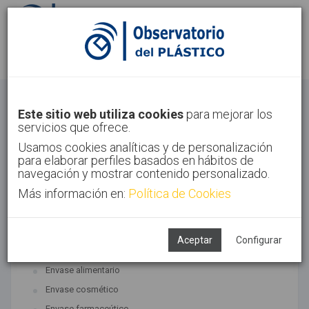
Identifícate
Regístrate
Envase
Este sitio web utiliza cookies
para mejorar los
servicios que ofrece.
Inicio
Sectores
Envase
Usamos cookies analíticas y de personalización
para elaborar perfiles basados en hábitos de
navegación y mostrar contenido personalizado.
Más información en:
Política de Cookies
TECNOLOGÍAS ASOCIADAS
Envase y embalaje
Aceptar
Configurar
SUBTECNOLOGÍAS
Envase alimentario
Envase cosmético
Envase farmaceútico