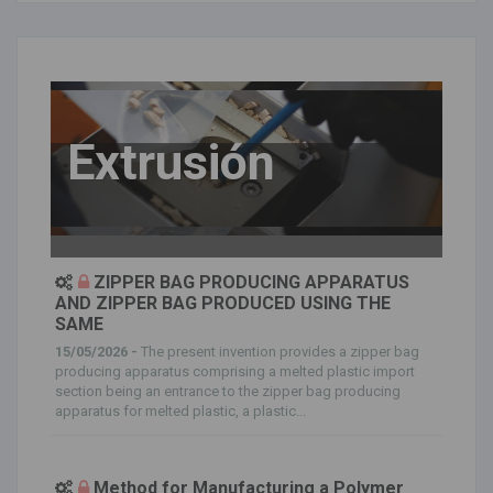
Extrusión
ZIPPER BAG PRODUCING APPARATUS
AND ZIPPER BAG PRODUCED USING THE
SAME
15/05/2026 -
The present invention provides a zipper bag
producing apparatus comprising a melted plastic import
section being an entrance to the zipper bag producing
apparatus for melted plastic, a plastic...
Method for Manufacturing a Polymer