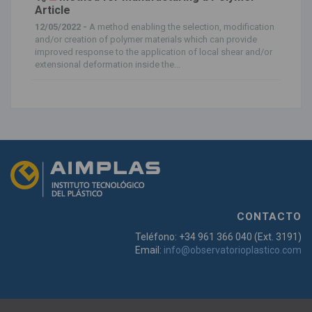
Article
12/05/2022 -
A method enabling the selection, modification
and/or creation of polymer materials which can provide
improved response to the application of local shear and/or
extensional deformation inside the...
CONTACTO
Teléfono: +34 961 366 040 (Ext. 3191)
Email:
info@observatorioplastico.com