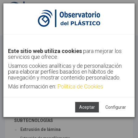
Identifícate
Regístrate
Extrusión
Este sitio web utiliza cookies
para mejorar los
servicios que ofrece.
Inicio
Tecnologías
Extrusión
Usamos cookies analíticas y de personalización
para elaborar perfiles basados en hábitos de
navegación y mostrar contenido personalizado.
Más información en:
Política de Cookies
TECNOLOGÍAS ASOCIADAS
Coextrusión
Extrusión
Aceptar
Configurar
SUBTECNOLOGÍAS
Extrusión de lámina