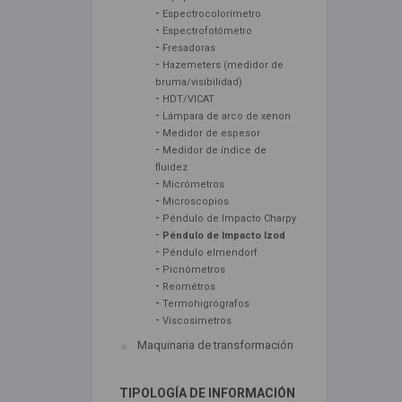
-
Espectrocolorímetro
-
Espectrofotómetro
-
Fresadoras
-
Hazemeters (medidor de
bruma/visibilidad)
-
HDT/VICAT
-
Lámpara de arco de xenon
-
Medidor de espesor
-
Medidor de índice de
fluidez
-
Micrómetros
-
Microscopios
-
Péndulo de Impacto Charpy
-
Péndulo de Impacto Izod
-
Péndulo elmendorf
-
Picnómetros
-
Reométros
-
Termohigrógrafos
-
Viscosímetros
Maquinaria de transformación
TIPOLOGÍA DE INFORMACIÓN