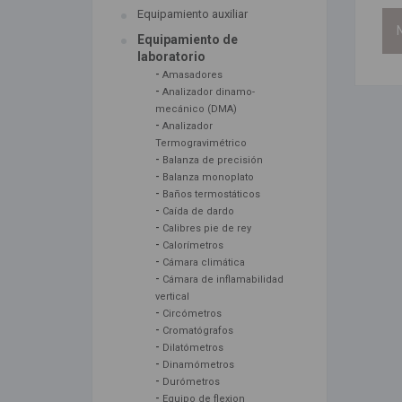
Equipamiento auxiliar
N
Equipamiento de
laboratorio
-
Amasadores
-
Analizador dinamo-
mecánico (DMA)
-
Analizador
Termogravimétrico
-
Balanza de precisión
-
Balanza monoplato
-
Baños termostáticos
-
Caída de dardo
-
Calibres pie de rey
-
Calorímetros
-
Cámara climática
-
Cámara de inflamabilidad
vertical
-
Circómetros
-
Cromatógrafos
-
Dilatómetros
-
Dinamómetros
-
Durómetros
-
Equipo de flexion