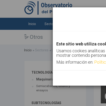
Inicio
Sectores
Tecnologías
Tendenc
Otros
Este sitio web utiliza coo
Inicio
Sectores
Otros
Usamos cookies analíticas 
mostrar contenido persona
Más información en:
Políti
TECNOLOGÍAS ASOCIADAS
Maquinaria
Semiacabados, diseño y
ensayos
SUBTECNOLOGÍAS