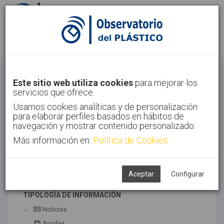
Identifícate
Regístrate
Otros
Este sitio web utiliza cookies
para mejorar los
servicios que ofrece.
Inicio
Sectores
Otros
Usamos cookies analíticas y de personalización
para elaborar perfiles basados en hábitos de
navegación y mostrar contenido personalizado.
Más información en:
Política de Cookies
TECNOLOGÍAS ASOCIADAS
Maquinaria
Semiacabados, diseño y ensayos
Aceptar
Configurar
TIPOLOGÍA DE INFORMACIÓN
Noticias
Ayudas