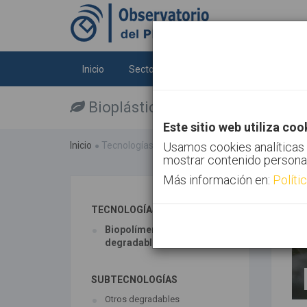
Inicio
Sectores
Tecnologías
Tendenc
Bioplásticos
Este sitio web utiliza coo
Inicio
Tecnologías
Bioplásticos
Usamos cookies analíticas 
mostrar contenido persona
Más información en:
Políti
TECNOLOGÍAS ASOCIADAS
Biopolímeros y
degradables
SUBTECNOLOGÍAS
Otros degradables