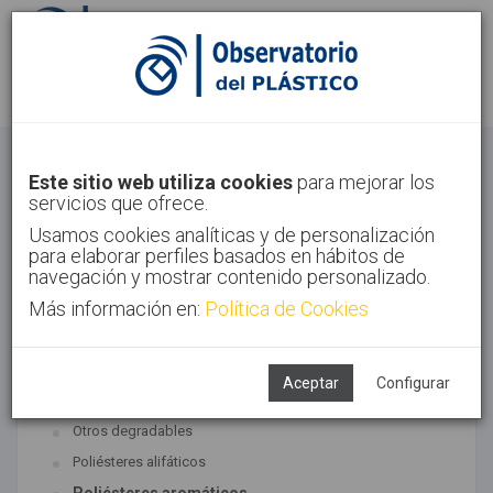
Identifícate
Regístrate
Bioplásticos
Este sitio web utiliza cookies
para mejorar los
servicios que ofrece.
Inicio
Tecnologías
Bioplásticos
Usamos cookies analíticas y de personalización
para elaborar perfiles basados en hábitos de
navegación y mostrar contenido personalizado.
Más información en:
Política de Cookies
TECNOLOGÍAS ASOCIADAS
Biopolímeros y degradables
Aceptar
Configurar
SUBTECNOLOGÍAS
Otros degradables
Poliésteres alifáticos