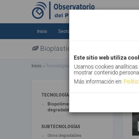
Inicio
Sectores
Tecnologías
Tendenc
Bioplásticos
Este sitio web utiliza coo
Inicio
Tecnologías
Bioplásticos
Usamos cookies analíticas 
mostrar contenido persona
Más información en:
Políti
TECNOLOGÍAS ASOCIADAS
Biopolímeros y
degradables
SUBTECNOLOGÍAS
Otros degradables