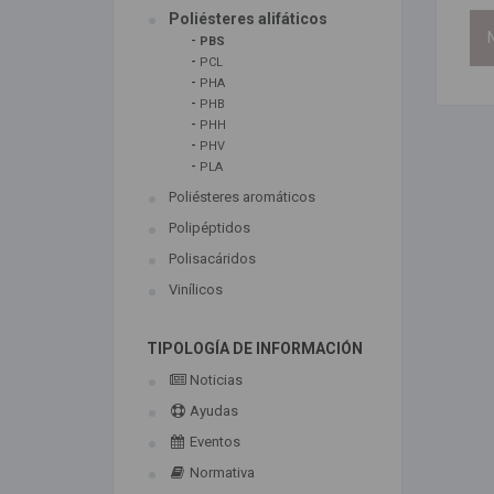
Poliésteres alifáticos
N
-
PBS
-
PCL
-
PHA
-
PHB
-
PHH
-
PHV
-
PLA
Poliésteres aromáticos
Polipéptidos
Polisacáridos
Vinílicos
TIPOLOGÍA DE INFORMACIÓN
Noticias
Ayudas
Eventos
Normativa